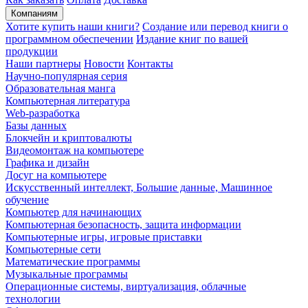
Компаниям
Хотите купить наши книги?
Создание или перевод книги о
программном обеспечении
Издание книг по вашей
продукции
Наши партнеры
Новости
Контакты
Научно-популярная серия
Образовательная манга
Компьютерная литература
Web-разработка
Базы данных
Блокчейн и криптовалюты
Видеомонтаж на компьютере
Графика и дизайн
Досуг на компьютере
Искусственный интеллект, Большие данные, Машинное
обучение
Компьютер для начинающих
Компьютерная безопасность, защита информации
Компьютерные игры, игровые приставки
Компьютерные сети
Математические программы
Музыкальные программы
Операционные системы, виртуализация, облачные
технологии