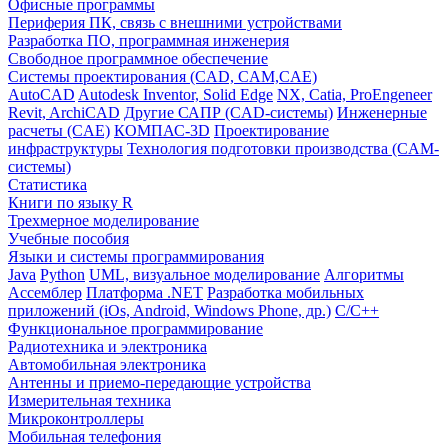
Офисные программы
Периферия ПК, связь с внешними устройствами
Разработка ПО, программная инженерия
Свободное программное обеспечение
Системы проектирования (CAD, CAM,CAE)
AutoCAD
Autodesk Inventor, Solid Edge
NX, Catia, ProEngeneer
Revit, ArchiCAD
Другие САПР (CAD-системы)
Инженерные
расчеты (CAE)
КОМПАС-3D
Проектирование
инфраструктуры
Технология подготовки производства (CAM-
системы)
Статистика
Книги по языку R
Трехмерное моделирование
Учебные пособия
Языки и системы программирования
Java
Python
UML, визуальное моделирование
Алгоритмы
Ассемблер
Платформа .NET
Разработка мобильных
приложений (iOs, Android, Windows Phone, др.)
С/С++
Функциональное программирование
Радиотехника и электроника
Автомобильная электроника
Антенны и приемо-передающие устройства
Измерительная техника
Микроконтроллеры
Мобильная телефония