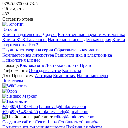
978-5-97060-673-5
Объем, стр
432
Оставить отзыв
Каталог
Книги издательства Додэка
Естественные науки и математика
Книги КТК Галактика
Настольные игры
Детская серия
Книги
издательства Век2
Научно-популярная серия
Образовательная манга
Компьютерная литература
Радиотехника и электроника
Психология
Бизнес
Помощь
Как заказать
Доставка
Оплата
Прайс
Информация
Об издательстве
Контакты
Дмк Пресс всем
Авторам
Компаниям
Наши партнеры
Читателям
+7 (499) 948-04-55
baranova@dmkpress.com
+7 (499) 948-04-55
dmkpress.help@gmail.com
Прайс лист
editor@dmkpress.com
Создание сайта: Cetera Labs
Сообщить об ошибке
Политика конфиденциальности
Публичная оферта