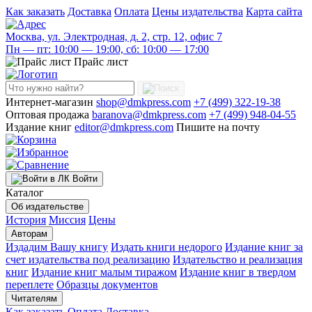
Как заказать
Доставка
Оплата
Цены издательства
Карта сайта
Москва, ул. Электродная, д. 2, стр. 12, офис 7
Пн — пт: 10:00 — 19:00, сб: 10:00 — 17:00
Прайс лист
Интернет-магазин
shop@dmkpress.com
+7 (499) 322-19-38
Оптовая продажа
baranova@dmkpress.com
+7 (499) 948-04-55
Издание книг
editor@dmkpress.com
Пишите на почту
Войти
Каталог
Об издательстве
История
Миссия
Цены
Авторам
Издадим Вашу книгу
Издать книги недорого
Издание книг за
счет издательства под реализацию
Издательство и реализация
книг
Издание книг малым тиражом
Издание книг в твердом
переплете
Образцы документов
Читателям
Как заказать
Оплата
Доставка