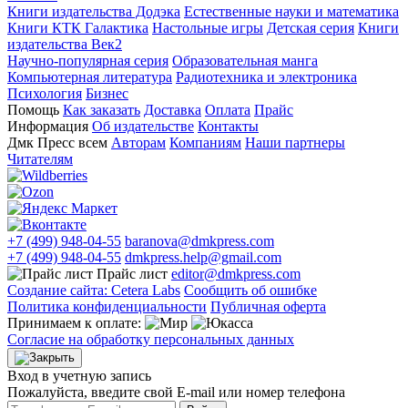
Книги издательства Додэка
Естественные науки и математика
Книги КТК Галактика
Настольные игры
Детская серия
Книги
издательства Век2
Научно-популярная серия
Образовательная манга
Компьютерная литература
Радиотехника и электроника
Психология
Бизнес
Помощь
Как заказать
Доставка
Оплата
Прайс
Информация
Об издательстве
Контакты
Дмк Пресс всем
Авторам
Компаниям
Наши партнеры
Читателям
+7 (499) 948-04-55
baranova@dmkpress.com
+7 (499) 948-04-55
dmkpress.help@gmail.com
Прайс лист
editor@dmkpress.com
Создание сайта: Cetera Labs
Сообщить об ошибке
Политика конфиденциальности
Публичная оферта
Принимаем к оплате:
Согласие на обработку персональных данных
Вход в учетную запись
Пожалуйста, введите свой E‑mail или номер телефона