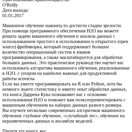
O'Reilly
Дата выхода:
01.01.2017
Машинное обучение наконец-то достигло стадии зрелости.
При помощи программного обеспечения H2O вы можете
решать задачи машинного обучения и анализа данных с
использованием простого в использовании и открытого (open
source) фреймворка, который поддерживает большое
количество операционный систем и языков
программирования, а также масштабируется для обработки
больших данных. Это практическое руководство научит вас
использовать алгоритмы машинного обучения, реализованные
в H2O, с упором на наиболее важные для продуктивной
работы аспекты.
Если вы умеете программировать на R или Python, хотя бы
немного знаете статистику и имеете опыт обработки данных,
эта книга Даррена Кука познакомит вас с основами
использования H2O и поможет вам поэкспериментировать с
машинным обучением на наборах данных разного размера.
Вы изучите несколько современных алгоритмов машинного
обучения: глубокое обучение, «случайный лес», обучение на
неразмеченных данных и ансамбли моделей.
Прочтя эту книгу, вы: