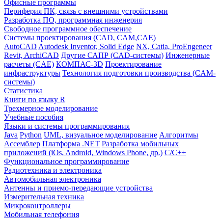
Офисные программы
Периферия ПК, связь с внешними устройствами
Разработка ПО, программная инженерия
Свободное программное обеспечение
Системы проектирования (CAD, CAM,CAE)
AutoCAD
Autodesk Inventor, Solid Edge
NX, Catia, ProEngeneer
Revit, ArchiCAD
Другие САПР (CAD-системы)
Инженерные
расчеты (CAE)
КОМПАС-3D
Проектирование
инфраструктуры
Технология подготовки производства (CAM-
системы)
Статистика
Книги по языку R
Трехмерное моделирование
Учебные пособия
Языки и системы программирования
Java
Python
UML, визуальное моделирование
Алгоритмы
Ассемблер
Платформа .NET
Разработка мобильных
приложений (iOs, Android, Windows Phone, др.)
С/С++
Функциональное программирование
Радиотехника и электроника
Автомобильная электроника
Антенны и приемо-передающие устройства
Измерительная техника
Микроконтроллеры
Мобильная телефония