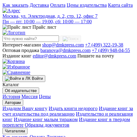
Как заказать
Доставка
Оплата
Цены издательства
Карта сайта
Москва, ул. Электродная, д. 2, стр. 12, офис 7
Пн — пт: 10:00 — 19:00, сб: 10:00 — 17:00
Прайс лист
Интернет-магазин
shop@dmkpress.com
+7 (499) 322-19-38
Оптовая продажа
baranova@dmkpress.com
+7 (499) 948-04-55
Издание книг
editor@dmkpress.com
Пишите на почту
Войти
Каталог
Об издательстве
История
Миссия
Цены
Авторам
Издадим Вашу книгу
Издать книги недорого
Издание книг за
счет издательства под реализацию
Издательство и реализация
книг
Издание книг малым тиражом
Издание книг в твердом
переплете
Образцы документов
Читателям
Как заказать
Оплата
Доставка