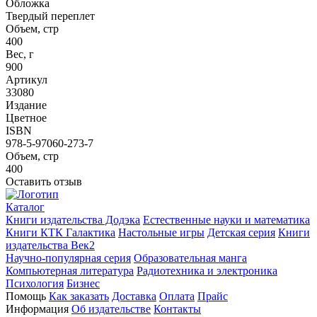
Обложка
Твердый переплет
Объем, стр
400
Вес, г
900
Артикул
33080
Издание
Цветное
ISBN
978-5-97060-273-7
Объем, стр
400
Оставить отзыв
Каталог
Книги издательства Додэка
Естественные науки и математика
Книги КТК Галактика
Настольные игры
Детская серия
Книги
издательства Век2
Научно-популярная серия
Образовательная манга
Компьютерная литература
Радиотехника и электроника
Психология
Бизнес
Помощь
Как заказать
Доставка
Оплата
Прайс
Информация
Об издательстве
Контакты