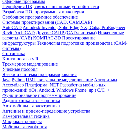
Офисные программы
Периферия ПК, связь с внешними устройствами
Разработка ПО, программная инженерия
Свободное программное обеспечение
Системы проектирования (CAD, CAM,CAE)
AutoCAD
Autodesk Inventor, Solid Edge
NX, Catia, ProEngeneer
Revit, ArchiCAD
Другие САПР (CAD-системы)
Инженерные
расчеты (CAE)
КОМПАС-3D
Проектирование
инфраструктуры
Технология подготовки производства (CAM-
системы)
Статистика
Книги по языку R
Трехмерное моделирование
Учебные пособия
Языки и системы программирования
Java
Python
UML, визуальное моделирование
Алгоритмы
Ассемблер
Платформа .NET
Разработка мобильных
приложений (iOs, Android, Windows Phone, др.)
С/С++
Функциональное программирование
Радиотехника и электроника
Автомобильная электроника
Антенны и приемо-передающие устройства
Измерительная техника
Микроконтроллеры
Мобильная телефония