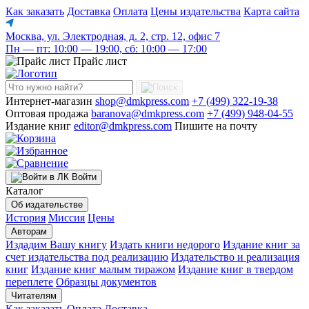
Как заказать
Доставка
Оплата
Цены издательства
Карта сайта
Москва, ул. Электродная, д. 2, стр. 12, офис 7
Пн — пт: 10:00 — 19:00, сб: 10:00 — 17:00
Прайс лист
Интернет-магазин
shop@dmkpress.com
+7 (499) 322-19-38
Оптовая продажа
baranova@dmkpress.com
+7 (499) 948-04-55
Издание книг
editor@dmkpress.com
Пишите на почту
Войти
Каталог
Об издательстве
История
Миссия
Цены
Авторам
Издадим Вашу книгу
Издать книги недорого
Издание книг за
счет издательства под реализацию
Издательство и реализация
книг
Издание книг малым тиражом
Издание книг в твердом
переплете
Образцы документов
Читателям
Как заказать
Оплата
Доставка