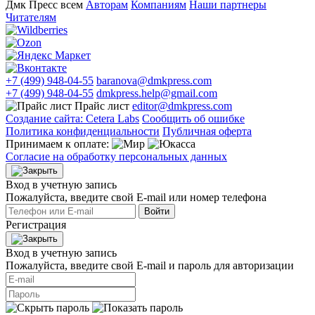
Дмк Пресс всем
Авторам
Компаниям
Наши партнеры
Читателям
+7 (499) 948-04-55
baranova@dmkpress.com
+7 (499) 948-04-55
dmkpress.help@gmail.com
Прайс лист
editor@dmkpress.com
Создание сайта: Cetera Labs
Сообщить об ошибке
Политика конфиденциальности
Публичная оферта
Принимаем к оплате:
Согласие на обработку персональных данных
Вход в учетную запись
Пожалуйста, введите свой E‑mail или номер телефона
Войти
Регистрация
Вход в учетную запись
Пожалуйста, введите свой E‑mail и пароль для авторизации