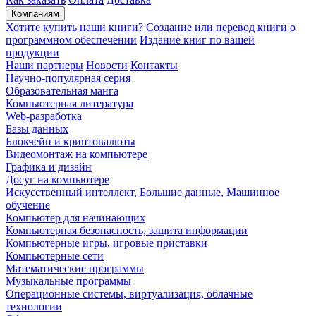
Компаниям
Хотите купить наши книги?
Создание или перевод книги о
программном обеспечении
Издание книг по вашей
продукции
Наши партнеры
Новости
Контакты
Научно-популярная серия
Образовательная манга
Компьютерная литература
Web-разработка
Базы данных
Блокчейн и криптовалюты
Видеомонтаж на компьютере
Графика и дизайн
Досуг на компьютере
Искусственный интеллект, Большие данные, Машинное
обучение
Компьютер для начинающих
Компьютерная безопасность, защита информации
Компьютерные игры, игровые приставки
Компьютерные сети
Математические программы
Музыкальные программы
Операционные системы, виртуализация, облачные
технологии