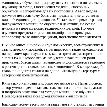
машинному обучению – разделу искусственного интеллекта,
изучающего методы построения моделей, способных
обучаться, и алгоритмов для их построения. Автор воздал
должное невероятному богатству предмета и не упустил из
вида объединяющих принципов. Читатель с первых страниц
погружается в машинное обучение в действии, но без не
нужных на первых порах технических деталей. По мере
изучения предмета тщательно подобранные примеры,
сопровождаемые иллюстрациями, постепенно усложняются.
В книге описан широкий круг логических, геометрических и
статистических моделей, затрагиваются и такие находящиеся
на переднем крае науки темы, как матричная факторизация и
анализ РХП. Особое внимание уделено важнейшей роли
признаков. Устоявшаяся терминология дополняется введением
в рассмотрение новых полезных концепций. В конце каждой
главы приводятся ссылки на дополнительную литературу с
авторскими комментариями.
Книга ясно написана и хорошо организована. Начав с основ,
автор умело ведет читателя, знакомя его с полезными фактами
и подробно описывая ряд методов машинного обучения.
Приводится также псевдокод ключевых алгоритмов.
Благодаря всему этому книга задает новый стандарт изучения