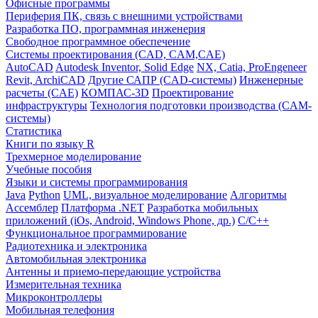
Офисные программы
Периферия ПК, связь с внешними устройствами
Разработка ПО, программная инженерия
Свободное программное обеспечение
Системы проектирования (CAD, CAM,CAE)
AutoCAD
Autodesk Inventor, Solid Edge
NX, Catia, ProEngeneer
Revit, ArchiCAD
Другие САПР (CAD-системы)
Инженерные
расчеты (CAE)
КОМПАС-3D
Проектирование
инфраструктуры
Технология подготовки производства (CAM-
системы)
Статистика
Книги по языку R
Трехмерное моделирование
Учебные пособия
Языки и системы программирования
Java
Python
UML, визуальное моделирование
Алгоритмы
Ассемблер
Платформа .NET
Разработка мобильных
приложений (iOs, Android, Windows Phone, др.)
С/С++
Функциональное программирование
Радиотехника и электроника
Автомобильная электроника
Антенны и приемо-передающие устройства
Измерительная техника
Микроконтроллеры
Мобильная телефония