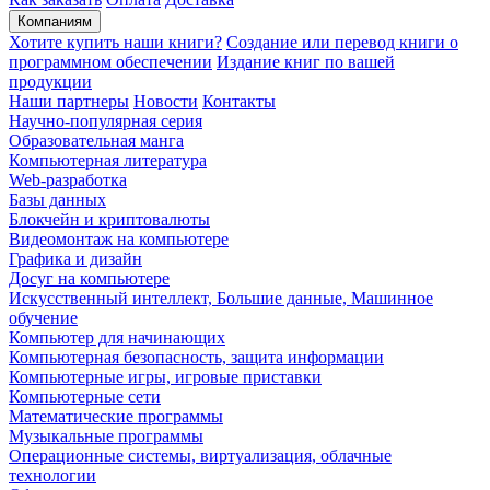
Компаниям
Хотите купить наши книги?
Создание или перевод книги о
программном обеспечении
Издание книг по вашей
продукции
Наши партнеры
Новости
Контакты
Научно-популярная серия
Образовательная манга
Компьютерная литература
Web-разработка
Базы данных
Блокчейн и криптовалюты
Видеомонтаж на компьютере
Графика и дизайн
Досуг на компьютере
Искусственный интеллект, Большие данные, Машинное
обучение
Компьютер для начинающих
Компьютерная безопасность, защита информации
Компьютерные игры, игровые приставки
Компьютерные сети
Математические программы
Музыкальные программы
Операционные системы, виртуализация, облачные
технологии