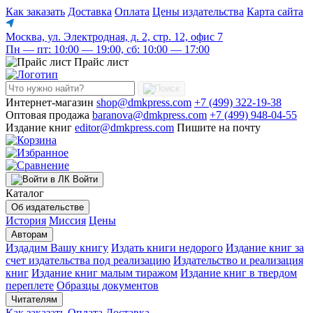
Как заказать
Доставка
Оплата
Цены издательства
Карта сайта
Москва, ул. Электродная, д. 2, стр. 12, офис 7
Пн — пт: 10:00 — 19:00, сб: 10:00 — 17:00
Прайс лист
Интернет-магазин
shop@dmkpress.com
+7 (499) 322-19-38
Оптовая продажа
baranova@dmkpress.com
+7 (499) 948-04-55
Издание книг
editor@dmkpress.com
Пишите на почту
Войти
Каталог
Об издательстве
История
Миссия
Цены
Авторам
Издадим Вашу книгу
Издать книги недорого
Издание книг за
счет издательства под реализацию
Издательство и реализация
книг
Издание книг малым тиражом
Издание книг в твердом
переплете
Образцы документов
Читателям
Как заказать
Оплата
Доставка