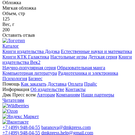
Обложка
Мягкая обложка
Объем, стр
125
Вес, г
200
Оставить отзыв
Каталог
Книги издательства Додэка
Естественные науки и математика
Книги КТК Галактика
Настольные игры
Детская серия
Книги
издательства Век2
Научно-популярная серия
Образовательная манга
Компьютерная литература
Радиотехника и электроника
Психология
Бизнес
Помощь
Как заказать
Доставка
Оплата
Прайс
Информация
Об издательстве
Контакты
Дмк Пресс всем
Авторам
Компаниям
Наши партнеры
Читателям
+7 (499) 948-04-55
baranova@dmkpress.com
+7 (499) 948-04-55
dmkpress.help@gmail.com