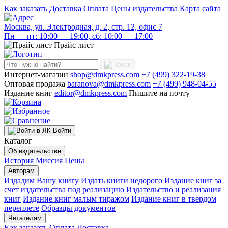
Как заказать
Доставка
Оплата
Цены издательства
Карта сайта
Москва, ул. Электродная, д. 2, стр. 12, офис 7
Пн — пт: 10:00 — 19:00, сб: 10:00 — 17:00
Прайс лист
Интернет-магазин
shop@dmkpress.com
+7 (499) 322-19-38
Оптовая продажа
baranova@dmkpress.com
+7 (499) 948-04-55
Издание книг
editor@dmkpress.com
Пишите на почту
Войти
Каталог
Об издательстве
История
Миссия
Цены
Авторам
Издадим Вашу книгу
Издать книги недорого
Издание книг за
счет издательства под реализацию
Издательство и реализация
книг
Издание книг малым тиражом
Издание книг в твердом
переплете
Образцы документов
Читателям
Как заказать
Оплата
Доставка