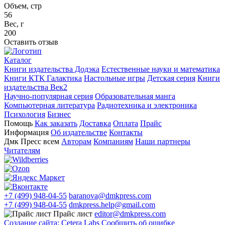
Объем, стр
56
Вес, г
200
Оставить отзыв
Каталог
Книги издательства Додэка
Естественные науки и математика
Книги КТК Галактика
Настольные игры
Детская серия
Книги
издательства Век2
Научно-популярная серия
Образовательная манга
Компьютерная литература
Радиотехника и электроника
Психология
Бизнес
Помощь
Как заказать
Доставка
Оплата
Прайс
Информация
Об издательстве
Контакты
Дмк Пресс всем
Авторам
Компаниям
Наши партнеры
Читателям
+7 (499) 948-04-55
baranova@dmkpress.com
+7 (499) 948-04-55
dmkpress.help@gmail.com
Прайс лист
editor@dmkpress.com
Создание сайта: Cetera Labs
Сообщить об ошибке