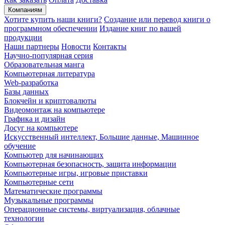
Компаниям
Хотите купить наши книги?
Создание или перевод книги о
программном обеспечении
Издание книг по вашей
продукции
Наши партнеры
Новости
Контакты
Научно-популярная серия
Образовательная манга
Компьютерная литература
Web-разработка
Базы данных
Блокчейн и криптовалюты
Видеомонтаж на компьютере
Графика и дизайн
Досуг на компьютере
Искусственный интеллект, Большие данные, Машинное
обучение
Компьютер для начинающих
Компьютерная безопасность, защита информации
Компьютерные игры, игровые приставки
Компьютерные сети
Математические программы
Музыкальные программы
Операционные системы, виртуализация, облачные
технологии