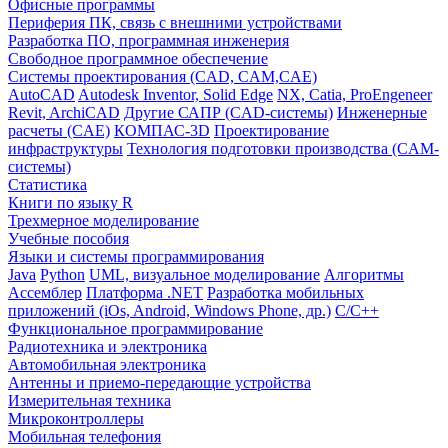
Офисные программы
Периферия ПК, связь с внешними устройствами
Разработка ПО, программная инженерия
Свободное программное обеспечение
Системы проектирования (CAD, CAM,CAE)
AutoCAD
Autodesk Inventor, Solid Edge
NX, Catia, ProEngeneer
Revit, ArchiCAD
Другие САПР (CAD-системы)
Инженерные
расчеты (CAE)
КОМПАС-3D
Проектирование
инфраструктуры
Технология подготовки производства (CAM-
системы)
Статистика
Книги по языку R
Трехмерное моделирование
Учебные пособия
Языки и системы программирования
Java
Python
UML, визуальное моделирование
Алгоритмы
Ассемблер
Платформа .NET
Разработка мобильных
приложений (iOs, Android, Windows Phone, др.)
С/С++
Функциональное программирование
Радиотехника и электроника
Автомобильная электроника
Антенны и приемо-передающие устройства
Измерительная техника
Микроконтроллеры
Мобильная телефония