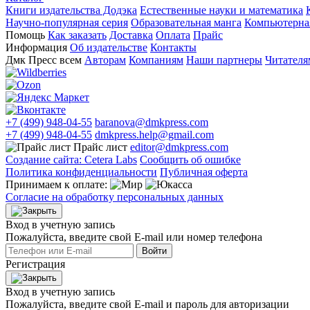
Книги издательства Додэка
Естественные науки и математика
Научно-популярная серия
Образовательная манга
Компьютерная
Помощь
Как заказать
Доставка
Оплата
Прайс
Информация
Об издательстве
Контакты
Дмк Пресс всем
Авторам
Компаниям
Наши партнеры
Читателя
+7 (499) 948-04-55
baranova@dmkpress.com
+7 (499) 948-04-55
dmkpress.help@gmail.com
Прайс лист
editor@dmkpress.com
Создание сайта: Cetera Labs
Сообщить об ошибке
Политика конфиденциальности
Публичная оферта
Принимаем к оплате:
Согласие на обработку персональных данных
Вход в учетную запись
Пожалуйста, введите свой E‑mail или номер телефона
Войти
Регистрация
Вход в учетную запись
Пожалуйста, введите свой E‑mail и пароль для авторизации