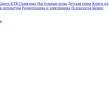
Книги КТК Галактика
Настольные игры
Детская серия
Книги изд
 литература
Радиотехника и электроника
Психология
Бизнес
м