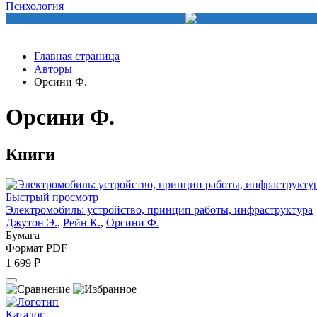
Психология
Главная страница
Авторы
Орсини Ф.
Орсини Ф.
Книги
Быстрый просмотр
Электромобиль: устройство, принцип работы, инфраструктура
Джутон Э.
,
Рейн К.
,
Орсини Ф.
Бумага
Формат PDF
1 699 ₽
Каталог