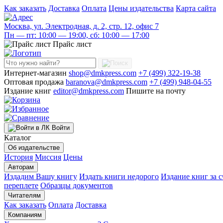
Как заказать
Доставка
Оплата
Цены издательства
Карта сайта
Москва, ул. Электродная, д. 2, стр. 12, офис 7
Пн — пт: 10:00 — 19:00, сб: 10:00 — 17:00
Прайс лист
Интернет-магазин
shop@dmkpress.com
+7 (499) 322-19-38
Оптовая продажа
baranova@dmkpress.com
+7 (499) 948-04-55
Издание книг
editor@dmkpress.com
Пишите на почту
Войти
Каталог
Об издательстве
История
Миссия
Цены
Авторам
Издадим Вашу книгу
Издать книги недорого
Издание книг за с
переплете
Образцы документов
Читателям
Как заказать
Оплата
Доставка
Компаниям