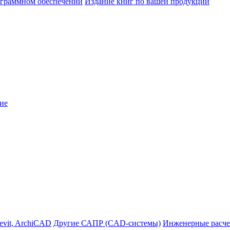
ограммном обеспечении
Издание книг по вашей продукции
ие
evit, ArchiCAD
Другие САПР (CAD-системы)
Инженерные расче