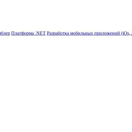
мблер
Платформа .NET
Разработка мобильных приложений (iOs, A