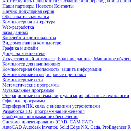
Хотите купить наши книги?
Создание или перевод книги о пр
Наши партнеры
Новости
Контакты
Научно-популярная серия
Образовательная манга
Компьютерная литература
Web-разработка
Базы данных
Блокчейн и криптовалюты
Видеомонтаж на компьютере
Графика и дизайн
Досуг на компьютере
Искусственный интеллект, Большие данные, Машинное обучен
Компьютер для начинающих
Компьютерная безопасность, защита информации
Компьютерные игры, игровые приставки
Компьютерные сети
Математические программы
Музыкальные программы
Операционные системы, виртуализация, облачные технологии
Офисные программы
Периферия ПК, связь с внешними устройствами
Разработка ПО, программная инженерия
Свободное программное обеспечение
Системы проектирования (CAD, CAM,CAE)
AutoCAD
Autodesk Inventor, Solid Edge
NX, Catia, ProEngeneer
R