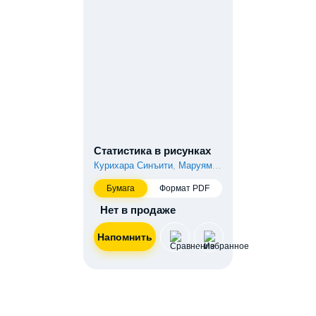
Статистика в рисунках
Курихара Синъити
,
Маруяма Ацуси
Бумага
Формат PDF
Нет в продаже