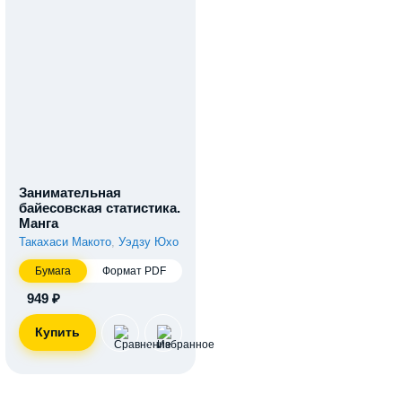
Занимательная
байесовская статистика.
Манга
Такахаси Макото
,
Уэдзу Юхо
Бумага
Формат PDF
949 ₽