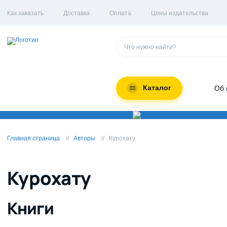
Как заказать
Доставка
Оплата
Цены издательства
Каталог
Об 
Главная страница
Авторы
Курохату
Курохату
Книги