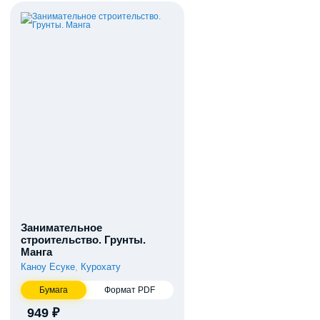
Занимательное
строительство. Грунты.
Манга
Каноу Ёсуке
,
Курохату
Бумага
Формат PDF
949 ₽