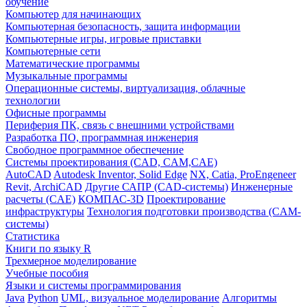
обучение
Компьютер для начинающих
Компьютерная безопасность, защита информации
Компьютерные игры, игровые приставки
Компьютерные сети
Математические программы
Музыкальные программы
Операционные системы, виртуализация, облачные
технологии
Офисные программы
Периферия ПК, связь с внешними устройствами
Разработка ПО, программная инженерия
Свободное программное обеспечение
Системы проектирования (CAD, CAM,CAE)
AutoCAD
Autodesk Inventor, Solid Edge
NX, Catia, ProEngeneer
Revit, ArchiCAD
Другие САПР (CAD-системы)
Инженерные
расчеты (CAE)
КОМПАС-3D
Проектирование
инфраструктуры
Технология подготовки производства (CAM-
системы)
Статистика
Книги по языку R
Трехмерное моделирование
Учебные пособия
Языки и системы программирования
Java
Python
UML, визуальное моделирование
Алгоритмы