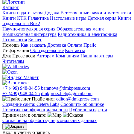
Каталог
Книги издательства Додэка
Естественные науки и математика
Книги КТК Галактика
Настольные игры
Детская серия
Книги
издательства Век2
Научно-популярная серия
Образовательная манга
Компьютерная литература
Радиотехника и электроника
Психология
Бизнес
Помощь
Как заказать
Доставка
Оплата
Прайс
Информация
Об издательстве
Контакты
Дмк Пресс всем
Авторам
Компаниям
Наши партнеры
Читателям
+7 (499) 948-04-55
baranova@dmkpress.com
+7 (499) 948-04-55
dmkpress.help@gmail.com
Прайс лист
editor@dmkpress.com
Создание сайта: Cetera Labs
Сообщить об ошибке
Политика конфиденциальности
Публичная оферта
Принимаем к оплате:
Согласие на обработку персональных данных
Вход в учетную запись