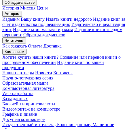
Об издательстве
История
Миссия
Цены
Авторам
Издадим Вашу книгу
Издать книги недорого
Издание книг за
счет издательства под реализацию
Издательство и реализация
книг
Издание книг малым тиражом
Издание книг в твердом
переплете
Образцы документов
Читателям
Как заказать
Оплата
Доставка
Компаниям
Хотите купить наши книги?
Создание или перевод книги о
программном обеспечении
Издание книг по вашей
продукции
Наши партнеры
Новости
Контакты
Научно-популярная серия
Образовательная манга
Компьютерная литература
Web-разработка
Базы данных
Блокчейн и криптовалюты
Видеомонтаж на компьютере
Графика и дизайн
Досуг на компьютере
Искусственный интеллект, Большие данные, Машинное