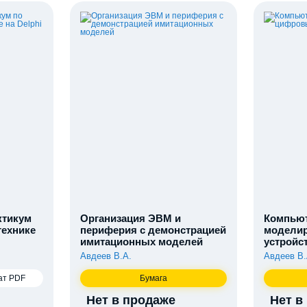
ктикум
Организация ЭВМ и
Компью
технике
периферия с демонстрацией
модели
имитационных моделей
устройс
Авдеев В.А.
Авдеев В.
ат PDF
Бумага
Нет в продаже
Нет в