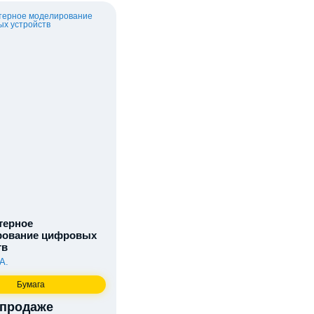
терное
рование цифровых
тв
А.
Бумага
 продаже