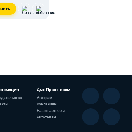
ормация
Дмк Пресс всем
здательстве
Авторам
акты
Компаниям
Наши партнеры
Читателям