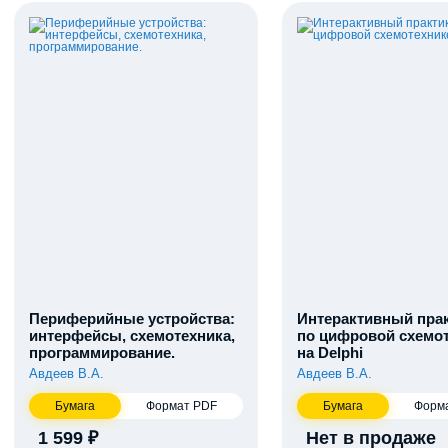
Периферийные устройства:
Интерактивный пра
интерфейсы, схемотехника,
по цифровой схемо
программирование.
на Delphi
Авдеев В.А.
Авдеев В.А.
Бумага
Формат PDF
Бумага
Форм
1 599 ₽
Нет в продаже