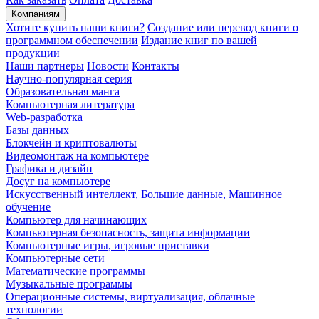
Компаниям
Хотите купить наши книги?
Создание или перевод книги о
программном обеспечении
Издание книг по вашей
продукции
Наши партнеры
Новости
Контакты
Научно-популярная серия
Образовательная манга
Компьютерная литература
Web-разработка
Базы данных
Блокчейн и криптовалюты
Видеомонтаж на компьютере
Графика и дизайн
Досуг на компьютере
Искусственный интеллект, Большие данные, Машинное
обучение
Компьютер для начинающих
Компьютерная безопасность, защита информации
Компьютерные игры, игровые приставки
Компьютерные сети
Математические программы
Музыкальные программы
Операционные системы, виртуализация, облачные
технологии