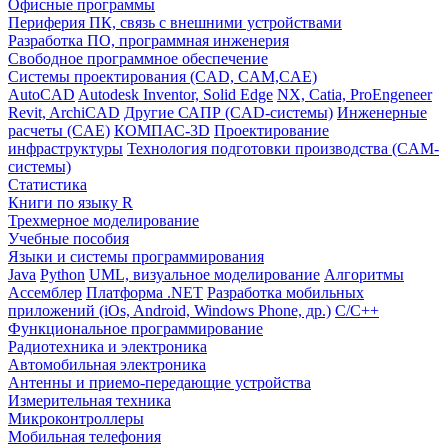
Офисные программы
Периферия ПК, связь с внешними устройствами
Разработка ПО, программная инженерия
Свободное программное обеспечение
Системы проектирования (CAD, CAM,CAE)
AutoCAD
Autodesk Inventor, Solid Edge
NX, Catia, ProEngeneer
Revit, ArchiCAD
Другие САПР (CAD-системы)
Инженерные
расчеты (CAE)
КОМПАС-3D
Проектирование
инфраструктуры
Технология подготовки производства (CAM-
системы)
Статистика
Книги по языку R
Трехмерное моделирование
Учебные пособия
Языки и системы программирования
Java
Python
UML, визуальное моделирование
Алгоритмы
Ассемблер
Платформа .NET
Разработка мобильных
приложений (iOs, Android, Windows Phone, др.)
С/С++
Функциональное программирование
Радиотехника и электроника
Автомобильная электроника
Антенны и приемо-передающие устройства
Измерительная техника
Микроконтроллеры
Мобильная телефония