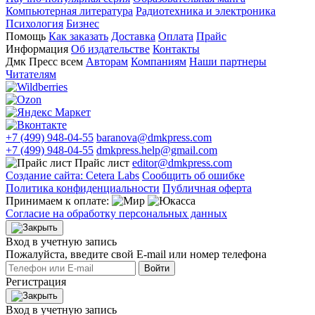
Компьютерная литература
Радиотехника и электроника
Психология
Бизнес
Помощь
Как заказать
Доставка
Оплата
Прайс
Информация
Об издательстве
Контакты
Дмк Пресс всем
Авторам
Компаниям
Наши партнеры
Читателям
+7 (499) 948-04-55
baranova@dmkpress.com
+7 (499) 948-04-55
dmkpress.help@gmail.com
Прайс лист
editor@dmkpress.com
Создание сайта: Cetera Labs
Сообщить об ошибке
Политика конфиденциальности
Публичная оферта
Принимаем к оплате:
Согласие на обработку персональных данных
Вход в учетную запись
Пожалуйста, введите свой E‑mail или номер телефона
Войти
Регистрация
Вход в учетную запись