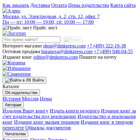
Как заказать
Доставка
Оплата
Цены издательства
Карта сайта
Москва, ул. Электродная, д. 2, стр. 12, офис 7
Пн — пт: 10:00 — 19:00, сб: 10:00 — 17:00
Прайс лист
Интернет-магазин
shop@dmkpress.com
+7 (499) 322-19-38
Оптовая продажа
baranova@dmkpress.com
+7 (499) 948-04-55
Издание книг
editor@dmkpress.com
Пишите на почту
Войти
Каталог
Об издательстве
История
Миссия
Цены
Авторам
Издадим Вашу книгу
Издать книги недорого
Издание книг за
счет издательства под реализацию
Издательство и реализация
книг
Издание книг малым тиражом
Издание книг в твердом
переплете
Образцы документов
Читателям
Как заказать
Оплата
Доставка