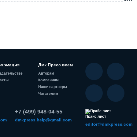
ормация
Дмк Пресс всем
здательстве
Авторам
акты
Компаниям
Наши партнеры
Читателям
+7 (499) 948-04-55
Прайс лист
com
dmkpress.help@gmail.com
editor@dmkpress.com