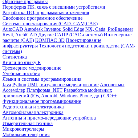
Офисные программы
Периферия ПК, связь с внешними устройствами
Разработка ПО, программная инженерия
Свободное программное обеспечение
Системы проектирования (CAD, CAM,CAE)
AutoCAD
Autodesk Inventor, Solid Edge
NX, Catia, ProEngeneer
Revit, ArchiCAD
Другие САПР (CAD-системы)
Инженерные
расчеты (CAE)
КОМПАС-3D
Проектирование
инфраструктуры
Технология подготовки производства (CAM-
системы)
Статистика
Книги по языку R
Трехмерное моделирование
Учебные пособия
Языки и системы программирования
Java
Python
UML, визуальное моделирование
Алгоритмы
Ассемблер
Платформа .NET
Разработка мобильных
приложений (iOs, Android, Windows Phone, др.)
С/С++
Функциональное программирование
Радиотехника и электроника
Автомобильная электроника
Антенны и приемо-передающие устройства
Измерительная техника
Микроконтроллеры
Мобильная телефония