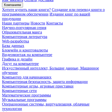
Компаниям
Хотите купить наши книги?
Создание или перевод книги о
программном обеспечении
Издание книг по вашей
продукции
Наши партнеры
Новости
Контакты
Научно-популярная серия
Образовательная манга
Компьютерная литература
Web-разработка
Базы данных
Блокчейн и криптовалюты
Видеомонтаж на компьютере
Графика и дизайн
Досуг на компьютере
Искусственный интеллект, Большие данные, Машинное
обучение
Компьютер для начинающих
Компьютерная безопасность, защита информации
Компьютерные игры, игровые приставки
Компьютерные сети
Математические программы
Музыкальные программы
Операционные системы, виртуализация, облачные
технологии