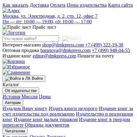
Как заказать
Доставка
Оплата
Цены издательства
Карта сайта
Москва, ул. Электродная, д. 2, стр. 12, офис 7
Пн — пт: 10:00 — 19:00, сб: 10:00 — 17:00
Прайс лист
Интернет-магазин
shop@dmkpress.com
+7 (499) 322-19-38
Оптовая продажа
baranova@dmkpress.com
+7 (499) 948-04-55
Издание книг
editor@dmkpress.com
Пишите на почту
Войти
Каталог
Об издательстве
История
Миссия
Цены
Авторам
Издадим Вашу книгу
Издать книги недорого
Издание книг за
счет издательства под реализацию
Издательство и реализация
книг
Издание книг малым тиражом
Издание книг в твердом
переплете
Образцы документов
Читателям
Как заказать
Оплата
Доставка