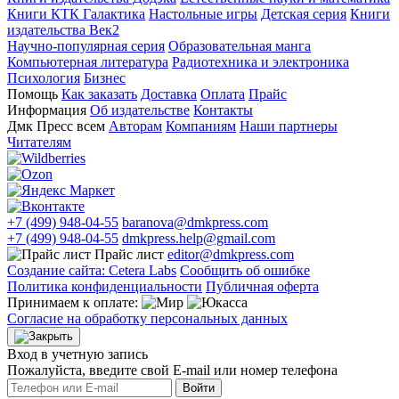
Книги КТК Галактика
Настольные игры
Детская серия
Книги
издательства Век2
Научно-популярная серия
Образовательная манга
Компьютерная литература
Радиотехника и электроника
Психология
Бизнес
Помощь
Как заказать
Доставка
Оплата
Прайс
Информация
Об издательстве
Контакты
Дмк Пресс всем
Авторам
Компаниям
Наши партнеры
Читателям
+7 (499) 948-04-55
baranova@dmkpress.com
+7 (499) 948-04-55
dmkpress.help@gmail.com
Прайс лист
editor@dmkpress.com
Создание сайта: Cetera Labs
Сообщить об ошибке
Политика конфиденциальности
Публичная оферта
Принимаем к оплате:
Согласие на обработку персональных данных
Вход в учетную запись
Пожалуйста, введите свой E‑mail или номер телефона
Войти