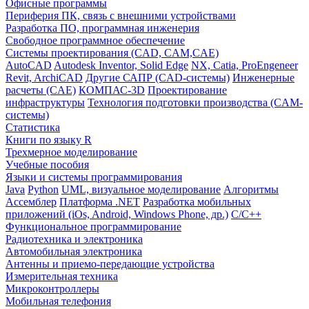
Офисные программы
Периферия ПК, связь с внешними устройствами
Разработка ПО, программная инженерия
Свободное программное обеспечение
Системы проектирования (CAD, CAM,CAE)
AutoCAD
Autodesk Inventor, Solid Edge
NX, Catia, ProEngeneer
Revit, ArchiCAD
Другие САПР (CAD-системы)
Инженерные
расчеты (CAE)
КОМПАС-3D
Проектирование
инфраструктуры
Технология подготовки производства (CAM-
системы)
Статистика
Книги по языку R
Трехмерное моделирование
Учебные пособия
Языки и системы программирования
Java
Python
UML, визуальное моделирование
Алгоритмы
Ассемблер
Платформа .NET
Разработка мобильных
приложений (iOs, Android, Windows Phone, др.)
С/С++
Функциональное программирование
Радиотехника и электроника
Автомобильная электроника
Антенны и приемо-передающие устройства
Измерительная техника
Микроконтроллеры
Мобильная телефония