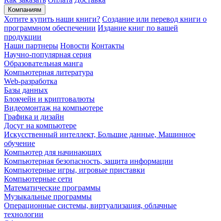
Компаниям
Хотите купить наши книги?
Создание или перевод книги о
программном обеспечении
Издание книг по вашей
продукции
Наши партнеры
Новости
Контакты
Научно-популярная серия
Образовательная манга
Компьютерная литература
Web-разработка
Базы данных
Блокчейн и криптовалюты
Видеомонтаж на компьютере
Графика и дизайн
Досуг на компьютере
Искусственный интеллект, Большие данные, Машинное
обучение
Компьютер для начинающих
Компьютерная безопасность, защита информации
Компьютерные игры, игровые приставки
Компьютерные сети
Математические программы
Музыкальные программы
Операционные системы, виртуализация, облачные
технологии