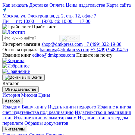
Как заказать
Доставка
Оплата
Цены издательства
Карта сайта
Москва, ул. Электродная, д. 2, стр. 12, офис 7
Пн — пт: 10:00 — 19:00, сб: 10:00 — 17:00
Прайс лист
Интернет-магазин
shop@dmkpress.com
+7 (499) 322-19-38
Оптовая продажа
baranova@dmkpress.com
+7 (499) 948-04-55
Издание книг
editor@dmkpress.com
Пишите на почту
Войти
Каталог
Об издательстве
История
Миссия
Цены
Авторам
Издадим Вашу книгу
Издать книги недорого
Издание книг за
счет издательства под реализацию
Издательство и реализация
книг
Издание книг малым тиражом
Издание книг в твердом
переплете
Образцы документов
Читателям
Как заказать
Оплата
Доставка