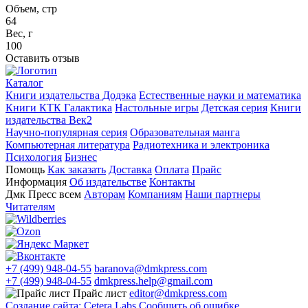
Объем, стр
64
Вес, г
100
Оставить отзыв
Каталог
Книги издательства Додэка
Естественные науки и математика
Книги КТК Галактика
Настольные игры
Детская серия
Книги
издательства Век2
Научно-популярная серия
Образовательная манга
Компьютерная литература
Радиотехника и электроника
Психология
Бизнес
Помощь
Как заказать
Доставка
Оплата
Прайс
Информация
Об издательстве
Контакты
Дмк Пресс всем
Авторам
Компаниям
Наши партнеры
Читателям
+7 (499) 948-04-55
baranova@dmkpress.com
+7 (499) 948-04-55
dmkpress.help@gmail.com
Прайс лист
editor@dmkpress.com
Создание сайта: Cetera Labs
Сообщить об ошибке