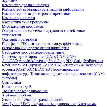
обучение
Компьютер для начинающих
Компьютерная безопасность, защита информации
Компьютерные игры, игровые приставки
Компьютерные сети
Математические программы
Музыкальные программы
Операционные системы, виртуализация, облачные
технологии
Офисные программы
Периферия ПК, связь с внешними устройствами
Разработка ПО, программная инженерия
Свободное программное обеспечение
Системы проектирования (CAD, CAM,CAE)
AutoCAD
Autodesk Inventor, Solid Edge
NX, Catia, ProEngeneer
Revit, ArchiCAD
Другие САПР (CAD-системы)
Инженерные
расчеты (CAE)
КОМПАС-3D
Проектирование
инфраструктуры
Технология подготовки производства (CAM-
системы)
Статистика
Книги по языку R
Трехмерное моделирование
Учебные пособия
Языки и системы программирования
Java
Python
UML, визуальное моделирование
Алгоритмы