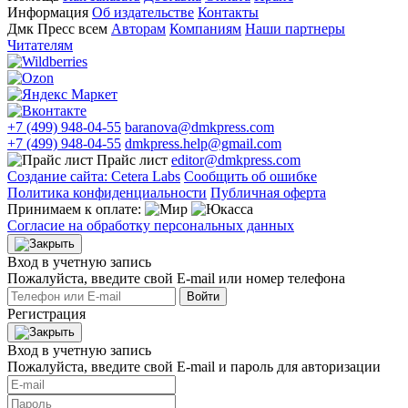
Информация
Об издательстве
Контакты
Дмк Пресс всем
Авторам
Компаниям
Наши партнеры
Читателям
+7 (499) 948-04-55
baranova@dmkpress.com
+7 (499) 948-04-55
dmkpress.help@gmail.com
Прайс лист
editor@dmkpress.com
Создание сайта: Cetera Labs
Сообщить об ошибке
Политика конфиденциальности
Публичная оферта
Принимаем к оплате:
Согласие на обработку персональных данных
Вход в учетную запись
Пожалуйста, введите свой E‑mail или номер телефона
Войти
Регистрация
Вход в учетную запись
Пожалуйста, введите свой E‑mail и пароль для авторизации