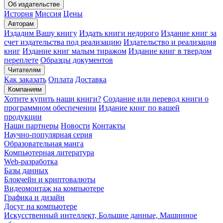
Об издательстве
История
Миссия
Цены
Авторам
Издадим Вашу книгу
Издать книги недорого
Издание книг за
счет издательства под реализацию
Издательство и реализация
книг
Издание книг малым тиражом
Издание книг в твердом
переплете
Образцы документов
Читателям
Как заказать
Оплата
Доставка
Компаниям
Хотите купить наши книги?
Создание или перевод книги о
программном обеспечении
Издание книг по вашей
продукции
Наши партнеры
Новости
Контакты
Научно-популярная серия
Образовательная манга
Компьютерная литература
Web-разработка
Базы данных
Блокчейн и криптовалюты
Видеомонтаж на компьютере
Графика и дизайн
Досуг на компьютере
Искусственный интеллект, Большие данные, Машинное