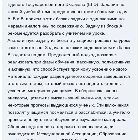
Единого Государствен-ного Экзамена (ЕГЭ). Задания по
каждой учебной теме представлены тремя блоками задач:
А, Б и В, причем в этих блоках задачи с одинаковыми но-
мерами аналогичны по содержанию. Задачу из блока А
рекомендуется разобрать с учителем на уроке.
Аналогичную задачу из блока Б учащиеся решают на уроке
само-стоятельно. Задача с похожим содержанием из блока
В задается на дом. Предложенный подход позволяет
реализовать три фазы обучения: пассивную, полуактивную
и активную, что способ-ствует прочному усвоению нового
материала. Каждый раздел данного сборника завершается
итоговым тестом, который позво-ляет оценить степень
усвоения материала учащимся. В сборник включены
анекдоты, цитаты из высказываний учени-ков, а также
некоторые прогнозы выдающихся ученых. Эти вклю-чения
позволят учащимся посмеяться и расслабиться, а учителю
провести нешуточное обсуждение изучаемого материала.
Сборник подготовлен авторами на основании идеи
руководителя Международной Ассоциации; Образование