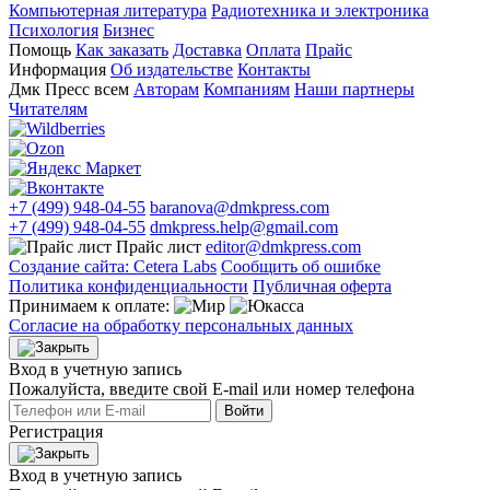
Компьютерная литература
Радиотехника и электроника
Психология
Бизнес
Помощь
Как заказать
Доставка
Оплата
Прайс
Информация
Об издательстве
Контакты
Дмк Пресс всем
Авторам
Компаниям
Наши партнеры
Читателям
+7 (499) 948-04-55
baranova@dmkpress.com
+7 (499) 948-04-55
dmkpress.help@gmail.com
Прайс лист
editor@dmkpress.com
Создание сайта: Cetera Labs
Сообщить об ошибке
Политика конфиденциальности
Публичная оферта
Принимаем к оплате:
Согласие на обработку персональных данных
Вход в учетную запись
Пожалуйста, введите свой E‑mail или номер телефона
Войти
Регистрация
Вход в учетную запись