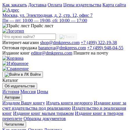
Как заказать
Доставка
Оплата
Цены издательства
Карта сайта
Москва, ул. Электродная, д. 2, стр. 12, офис 7
Пн — пт: 10:00 — 19:00, сб: 10:00 — 17:00
Прайс лист
Интернет-магазин
shop@dmkpress.com
+7 (499) 322-19-38
Оптовая продажа
baranova@dmkpress.com
+7 (499) 948-04-55
Издание книг
editor@dmkpress.com
Пишите на почту
Войти
Каталог
Об издательстве
История
Миссия
Цены
Авторам
Издадим Вашу книгу
Издать книги недорого
Издание книг за
счет издательства под реализацию
Издательство и реализация
книг
Издание книг малым тиражом
Издание книг в твердом
переплете
Образцы документов
Читателям
Как заказать
Оплата
Доставка