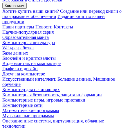
Компаниям
Хотите купить наши книги?
Создание или перевод книги о
программном обеспечении
Издание книг по вашей
продукции
Наши партнеры
Новости
Контакты
Научно-популярная серия
Образовательная манга
Компьютерная литература
Web-разработка
Базы данных
Блокчейн и криптовалюты
Видеомонтаж на компьютере
Графика и дизайн
Досуг на компьютере
Искусственный интеллект, Большие данные, Машинное
обучение
Компьютер для начинающих
Компьютерная безопасность, защита информации
Компьютерные игры, игровые приставки
Компьютерные сети
Математические программы
Музыкальные программы
Операционные системы, виртуализация, облачные
технологии