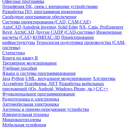
Офисные программы
Периферия ПК, связь с внешними устройствами
Разработка ПО, программная инженерия
Свободное программное обеспечение
Системы проектирования (CAD, CAM,CAE)
AutoCAD
Autodesk Inventor, Solid Edge
NX, Catia, ProEngeneer
Revit, ArchiCAD
Другие САПР (CAD-системы)
Инженерные
расчеты (CAE)
КОМПАС-3D
Проектирование
инфраструктуры
Технология подготовки производства (CAM-
системы)
Статистика
Книги по языку R
Трехмерное моделирование
Учебные пособия
Языки и системы программирования
Java
Python
UML, визуальное моделирование
Алгоритмы
Ассемблер
Платформа .NET
Разработка мобильных
приложений (iOs, Android, Windows Phone, др.)
С/С++
Функциональное программирование
Радиотехника и электроника
Автомобильная электроника
Антенны и приемо-передающие устройства
Измерительная техника
Микроконтроллеры
Мобильная телефония