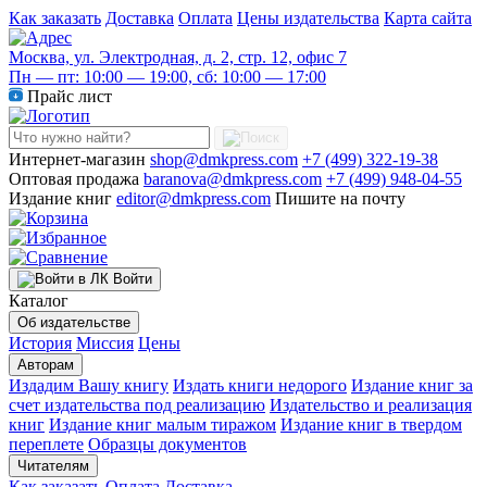
Как заказать
Доставка
Оплата
Цены издательства
Карта сайта
Москва, ул. Электродная, д. 2, стр. 12, офис 7
Пн — пт: 10:00 — 19:00, сб: 10:00 — 17:00
Прайс лист
Интернет-магазин
shop@dmkpress.com
+7 (499) 322-19-38
Оптовая продажа
baranova@dmkpress.com
+7 (499) 948-04-55
Издание книг
editor@dmkpress.com
Пишите на почту
Войти
Каталог
Об издательстве
История
Миссия
Цены
Авторам
Издадим Вашу книгу
Издать книги недорого
Издание книг за
счет издательства под реализацию
Издательство и реализация
книг
Издание книг малым тиражом
Издание книг в твердом
переплете
Образцы документов
Читателям
Как заказать
Оплата
Доставка