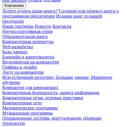
Компаниям
Хотите купить наши книги?
Создание или перевод книги о
программном обеспечении
Издание книг по вашей
продукции
Наши партнеры
Новости
Контакты
Научно-популярная серия
Образовательная манга
Компьютерная литература
Web-разработка
Базы данных
Блокчейн и криптовалюты
Видеомонтаж на компьютере
Графика и дизайн
Досуг на компьютере
Искусственный интеллект, Большие данные, Машинное
обучение
Компьютер для начинающих
Компьютерная безопасность, защита информации
Компьютерные игры, игровые приставки
Компьютерные сети
Математические программы
Музыкальные программы
Операционные системы, виртуализация, облачные
технологии