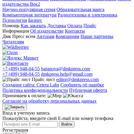
издательства Век2
Научно-популярная серия
Образовательная манга
Компьютерная литература
Радиотехника и электроника
Психология
Бизнес
Помощь
Как заказать
Доставка
Оплата
Прайс
Информация
Об издательстве
Контакты
Дмк Пресс всем
Авторам
Компаниям
Наши партнеры
Читателям
+7 (499) 948-04-55
baranova@dmkpress.com
+7 (499) 948-04-55
dmkpress.help@gmail.com
Прайс лист
editor@dmkpress.com
Создание сайта: Cetera Labs
Сообщить об ошибке
Политика конфиденциальности
Публичная оферта
Принимаем к оплате:
Согласие на обработку персональных данных
Вход в учетную запись
Пожалуйста, введите свой E‑mail или номер телефона
Войти
Регистрация