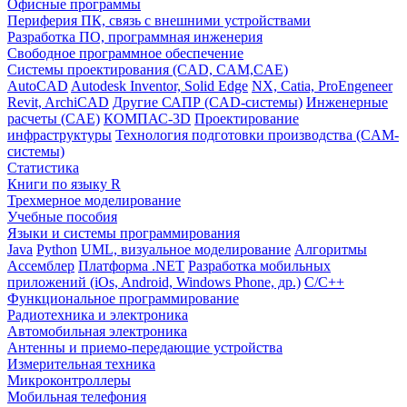
Офисные программы
Периферия ПК, связь с внешними устройствами
Разработка ПО, программная инженерия
Свободное программное обеспечение
Системы проектирования (CAD, CAM,CAE)
AutoCAD
Autodesk Inventor, Solid Edge
NX, Catia, ProEngeneer
Revit, ArchiCAD
Другие САПР (CAD-системы)
Инженерные
расчеты (CAE)
КОМПАС-3D
Проектирование
инфраструктуры
Технология подготовки производства (CAM-
системы)
Статистика
Книги по языку R
Трехмерное моделирование
Учебные пособия
Языки и системы программирования
Java
Python
UML, визуальное моделирование
Алгоритмы
Ассемблер
Платформа .NET
Разработка мобильных
приложений (iOs, Android, Windows Phone, др.)
С/С++
Функциональное программирование
Радиотехника и электроника
Автомобильная электроника
Антенны и приемо-передающие устройства
Измерительная техника
Микроконтроллеры
Мобильная телефония