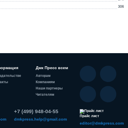
306
ормация
Дмк Пресс всем
здательстве
Авторам
акты
Компаниям
Наши партнеры
Читателям
+7 (499) 948-04-55
Прайс лист
com
dmkpress.help@gmail.com
editor@dmkpress.com