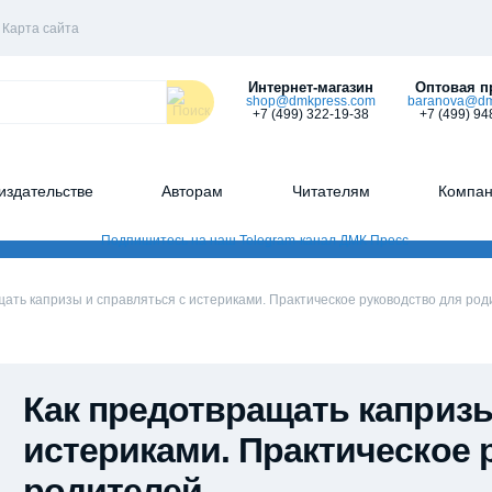
Карта сайта
Интернет-магазин
Оптовая п
shop@dmkpress.com
baranova@dm
+7 (499) 322-19-38
+7 (499) 94
издательстве
Авторам
Читателям
Компа
ать капризы и справляться с истериками. Практическое руководство для ро
Как предотвращать капризы
истериками. Практическое 
родителей