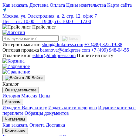
Как заказать
Доставка
Оплата
Цены издательства
Карта сайта
Москва, ул. Электродная, д. 2, стр. 12, офис 7
Пн — пт: 10:00 — 19:00, сб: 10:00 — 17:00
Прайс лист
Интернет-магазин
shop@dmkpress.com
+7 (499) 322-19-38
Оптовая продажа
baranova@dmkpress.com
+7 (499) 948-04-55
Издание книг
editor@dmkpress.com
Пишите на почту
Войти
Каталог
Об издательстве
История
Миссия
Цены
Авторам
Издадим Вашу книгу
Издать книги недорого
Издание книг за с
переплете
Образцы документов
Читателям
Как заказать
Оплата
Доставка
Компаниям