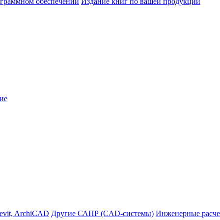
ограммном обеспечении
Издание книг по вашей продукции
ие
evit, ArchiCAD
Другие САПР (CAD-системы)
Инженерные расче