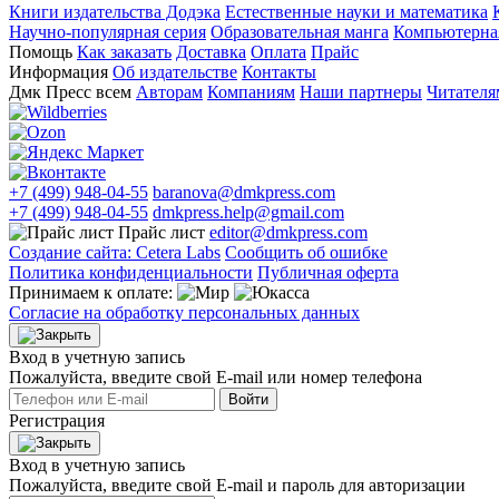
Книги издательства Додэка
Естественные науки и математика
Научно-популярная серия
Образовательная манга
Компьютерная
Помощь
Как заказать
Доставка
Оплата
Прайс
Информация
Об издательстве
Контакты
Дмк Пресс всем
Авторам
Компаниям
Наши партнеры
Читателя
+7 (499) 948-04-55
baranova@dmkpress.com
+7 (499) 948-04-55
dmkpress.help@gmail.com
Прайс лист
editor@dmkpress.com
Создание сайта: Cetera Labs
Сообщить об ошибке
Политика конфиденциальности
Публичная оферта
Принимаем к оплате:
Согласие на обработку персональных данных
Вход в учетную запись
Пожалуйста, введите свой E‑mail или номер телефона
Войти
Регистрация
Вход в учетную запись
Пожалуйста, введите свой E‑mail и пароль для авторизации