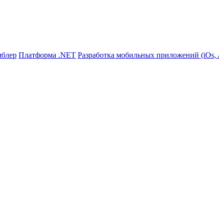
мблер
Платформа .NET
Разработка мобильных приложений (iOs, A