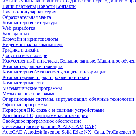
Хотите купить наши книги?
Создание или перевод книги о пр
Наши партнеры
Новости
Контакты
Научно-популярная серия
Образовательная манга
Компьютерная литература
Web-разработка
Базы данных
Блокчейн и криптовалюты
Видеомонтаж на компьютере
Графика и дизайн
Досуг на компьютере
Искусственный интеллект, Большие данные, Машинное обучен
Компьютер для начинающих
Компьютерная безопасность, защита информации
Компьютерные игры, игровые приставки
Компьютерные сети
Математические программы
Музыкальные программы
Операционные системы, виртуализация, облачные технологии
Офисные программы
Периферия ПК, связь с внешними устройствами
Разработка ПО, программная инженерия
Свободное программное обеспечение
Системы проектирования (CAD, CAM,CAE)
AutoCAD
Autodesk Inventor, Solid Edge
NX, Catia, ProEngeneer
R