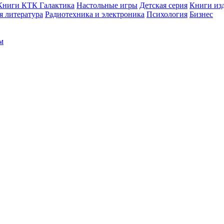
Книги КТК Галактика
Настольные игры
Детская серия
Книги изд
 литература
Радиотехника и электроника
Психология
Бизнес
м