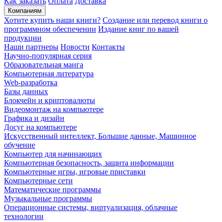
Как заказать
Оплата
Доставка
Компаниям
Хотите купить наши книги?
Создание или перевод книги о
программном обеспечении
Издание книг по вашей
продукции
Наши партнеры
Новости
Контакты
Научно-популярная серия
Образовательная манга
Компьютерная литература
Web-разработка
Базы данных
Блокчейн и криптовалюты
Видеомонтаж на компьютере
Графика и дизайн
Досуг на компьютере
Искусственный интеллект, Большие данные, Машинное
обучение
Компьютер для начинающих
Компьютерная безопасность, защита информации
Компьютерные игры, игровые приставки
Компьютерные сети
Математические программы
Музыкальные программы
Операционные системы, виртуализация, облачные
технологии