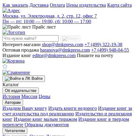
Как заказать
Доставка
Оплата
Цены издательства
Карта сайта
Москва, ул. Электродная, д. 2, стр. 12, офис 7
Пн — пт: 10:00 — 19:00, сб: 10:00 — 17:00
Прайс лист
Интернет-магазин
shop@dmkpress.com
+7 (499) 322-19-38
Оптовая продажа
baranova@dmkpress.com
+7 (499) 948-04-55
Издание книг
editor@dmkpress.com
Пишите на почту
Войти
Каталог
Об издательстве
История
Миссия
Цены
Авторам
Издадим Вашу книгу
Издать книги недорого
Издание книг за
счет издательства под реализацию
Издательство и реализация
книг
Издание книг малым тиражом
Издание книг в твердом
переплете
Образцы документов
Читателям