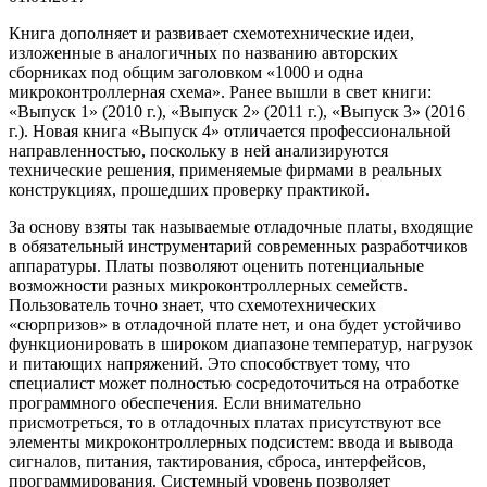
Книга дополняет и развивает схемотехнические идеи,
изложенные в аналогичных по названию авторских
сборниках под общим заголовком «1000 и одна
микроконтроллерная схема». Ранее вышли в свет книги:
«Выпуск 1» (2010 г.), «Выпуск 2» (2011 г.), «Выпуск 3» (2016
г.). Новая книга «Выпуск 4» отличается профессиональной
направленностью, поскольку в ней анализируются
технические решения, применяемые фирмами в реальных
конструкциях, прошедших проверку практикой.
За основу взяты так называемые отладочные платы, входящие
в обязательный инструментарий современных разработчиков
аппаратуры. Платы позволяют оценить потенциальные
возможности разных микроконтроллерных семейств.
Пользователь точно знает, что схемотехнических
«сюрпризов» в отладочной плате нет, и она будет устойчиво
функционировать в широком диапазоне температур, нагрузок
и питающих напряжений. Это способствует тому, что
специалист может полностью сосредоточиться на отработке
программного обеспечения. Если внимательно
присмотреться, то в отладочных платах присутствуют все
элементы микроконтроллерных подсистем: ввода и вывода
сигналов, питания, тактирования, сброса, интерфейсов,
программирования. Системный уровень позволяет