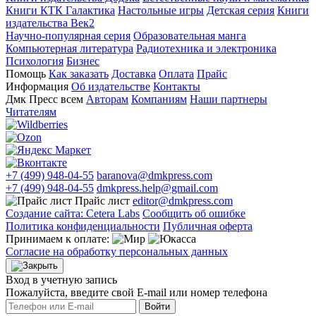
Книги КТК Галактика
Настольные игры
Детская серия
Книги
издательства Век2
Научно-популярная серия
Образовательная манга
Компьютерная литература
Радиотехника и электроника
Психология
Бизнес
Помощь
Как заказать
Доставка
Оплата
Прайс
Информация
Об издательстве
Контакты
Дмк Пресс всем
Авторам
Компаниям
Наши партнеры
Читателям
+7 (499) 948-04-55
baranova@dmkpress.com
+7 (499) 948-04-55
dmkpress.help@gmail.com
Прайс лист
editor@dmkpress.com
Создание сайта: Cetera Labs
Сообщить об ошибке
Политика конфиденциальности
Публичная оферта
Принимаем к оплате:
Согласие на обработку персональных данных
Вход в учетную запись
Пожалуйста, введите свой E‑mail или номер телефона
Войти