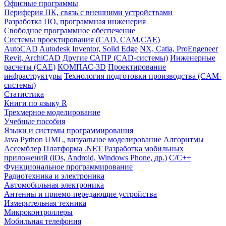
Офисные программы
Периферия ПК, связь с внешними устройствами
Разработка ПО, программная инженерия
Свободное программное обеспечение
Системы проектирования (CAD, CAM,CAE)
AutoCAD
Autodesk Inventor, Solid Edge
NX, Catia, ProEngeneer
Revit, ArchiCAD
Другие САПР (CAD-системы)
Инженерные
расчеты (CAE)
КОМПАС-3D
Проектирование
инфраструктуры
Технология подготовки производства (CAM-
системы)
Статистика
Книги по языку R
Трехмерное моделирование
Учебные пособия
Языки и системы программирования
Java
Python
UML, визуальное моделирование
Алгоритмы
Ассемблер
Платформа .NET
Разработка мобильных
приложений (iOs, Android, Windows Phone, др.)
С/С++
Функциональное программирование
Радиотехника и электроника
Автомобильная электроника
Антенны и приемо-передающие устройства
Измерительная техника
Микроконтроллеры
Мобильная телефония