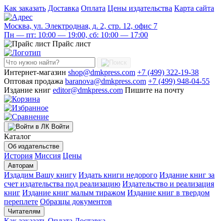
Как заказать
Доставка
Оплата
Цены издательства
Карта сайта
Москва, ул. Электродная, д. 2, стр. 12, офис 7
Пн — пт: 10:00 — 19:00, сб: 10:00 — 17:00
Прайс лист
Интернет-магазин
shop@dmkpress.com
+7 (499) 322-19-38
Оптовая продажа
baranova@dmkpress.com
+7 (499) 948-04-55
Издание книг
editor@dmkpress.com
Пишите на почту
Войти
Каталог
Об издательстве
История
Миссия
Цены
Авторам
Издадим Вашу книгу
Издать книги недорого
Издание книг за
счет издательства под реализацию
Издательство и реализация
книг
Издание книг малым тиражом
Издание книг в твердом
переплете
Образцы документов
Читателям
Как заказать
Оплата
Доставка