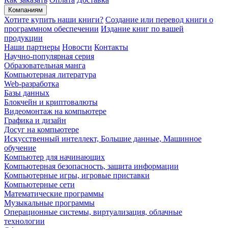
Компаниям
Хотите купить наши книги?
Создание или перевод книги о
программном обеспечении
Издание книг по вашей
продукции
Наши партнеры
Новости
Контакты
Научно-популярная серия
Образовательная манга
Компьютерная литература
Web-разработка
Базы данных
Блокчейн и криптовалюты
Видеомонтаж на компьютере
Графика и дизайн
Досуг на компьютере
Искусственный интеллект, Большие данные, Машинное
обучение
Компьютер для начинающих
Компьютерная безопасность, защита информации
Компьютерные игры, игровые приставки
Компьютерные сети
Математические программы
Музыкальные программы
Операционные системы, виртуализация, облачные
технологии