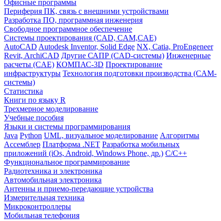
Офисные программы
Периферия ПК, связь с внешними устройствами
Разработка ПО, программная инженерия
Свободное программное обеспечение
Системы проектирования (CAD, CAM,CAE)
AutoCAD
Autodesk Inventor, Solid Edge
NX, Catia, ProEngeneer
Revit, ArchiCAD
Другие САПР (CAD-системы)
Инженерные
расчеты (CAE)
КОМПАС-3D
Проектирование
инфраструктуры
Технология подготовки производства (CAM-
системы)
Статистика
Книги по языку R
Трехмерное моделирование
Учебные пособия
Языки и системы программирования
Java
Python
UML, визуальное моделирование
Алгоритмы
Ассемблер
Платформа .NET
Разработка мобильных
приложений (iOs, Android, Windows Phone, др.)
С/С++
Функциональное программирование
Радиотехника и электроника
Автомобильная электроника
Антенны и приемо-передающие устройства
Измерительная техника
Микроконтроллеры
Мобильная телефония