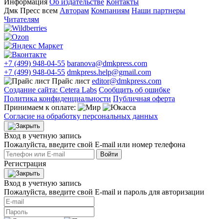
Информация
Об издательстве
Контакты
Дмк Пресс всем
Авторам
Компаниям
Наши партнеры
Читателям
+7 (499) 948-04-55
baranova@dmkpress.com
+7 (499) 948-04-55
dmkpress.help@gmail.com
Прайс лист
editor@dmkpress.com
Создание сайта: Cetera Labs
Сообщить об ошибке
Политика конфиденциальности
Публичная оферта
Принимаем к оплате:
Согласие на обработку персональных данных
Вход в учетную запись
Пожалуйста, введите свой E‑mail или номер телефона
Войти
Регистрация
Вход в учетную запись
Пожалуйста, введите свой E‑mail и пароль для авторизации