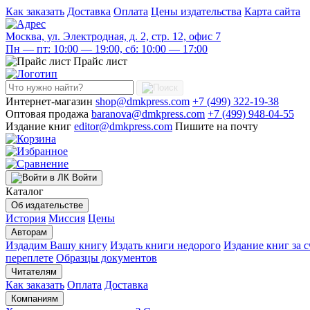
Как заказать
Доставка
Оплата
Цены издательства
Карта сайта
Москва, ул. Электродная, д. 2, стр. 12, офис 7
Пн — пт: 10:00 — 19:00, сб: 10:00 — 17:00
Прайс лист
Интернет-магазин
shop@dmkpress.com
+7 (499) 322-19-38
Оптовая продажа
baranova@dmkpress.com
+7 (499) 948-04-55
Издание книг
editor@dmkpress.com
Пишите на почту
Войти
Каталог
Об издательстве
История
Миссия
Цены
Авторам
Издадим Вашу книгу
Издать книги недорого
Издание книг за с
переплете
Образцы документов
Читателям
Как заказать
Оплата
Доставка
Компаниям