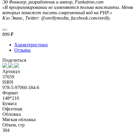
Эд Финклер, разработчик и автор, Funkatron.com
«В программировании не изменяются только константы. Меняе
которых поможет писать современный код на PHP.»
Кэл Эванс, Twitter: @oreillymedia, facebook.com/oreilly.
899 ₽
Характеристики
Отзывы
Поделиться
Артикул
37659
ISBN
978-5-97060-184-6
Формат
148*210
Бумага
Офсетная
Обложка
Мягкая обложка
Объем, стр
304