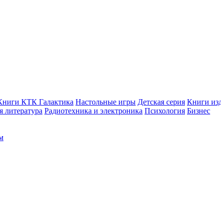
Книги КТК Галактика
Настольные игры
Детская серия
Книги изд
 литература
Радиотехника и электроника
Психология
Бизнес
м