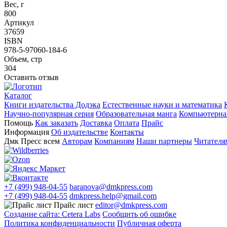
Вес, г
800
Артикул
37659
ISBN
978-5-97060-184-6
Объем, стр
304
Оставить отзыв
Каталог
Книги издательства Додэка
Естественные науки и математика
Научно-популярная серия
Образовательная манга
Компьютерная
Помощь
Как заказать
Доставка
Оплата
Прайс
Информация
Об издательстве
Контакты
Дмк Пресс всем
Авторам
Компаниям
Наши партнеры
Читателя
+7 (499) 948-04-55
baranova@dmkpress.com
+7 (499) 948-04-55
dmkpress.help@gmail.com
Прайс лист
editor@dmkpress.com
Создание сайта: Cetera Labs
Сообщить об ошибке
Политика конфиденциальности
Публичная оферта