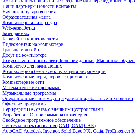
Хотите купить наши книги?
Создание или перевод книги о пр
Наши партнеры
Новости
Контакты
Научно-популярная серия
Образовательная манга
Компьютерная литература
Web-разработка
Базы данных
Блокчейн и криптовалюты
Видеомонтаж на компьютере
Графика и дизайн
Досуг на компьютере
Искусственный интеллект, Большие данные, Машинное обучен
Компьютер для начинающих
Компьютерная безопасность, защита информации
Компьютерные игры, игровые приставки
Компьютерные сети
Математические программы
Музыкальные программы
Операционные системы, виртуализация, облачные технологии
Офисные программы
Периферия ПК, связь с внешними устройствами
Разработка ПО, программная инженерия
Свободное программное обеспечение
Системы проектирования (CAD, CAM,CAE)
AutoCAD
Autodesk Inventor, Solid Edge
NX, Catia, ProEngeneer
R