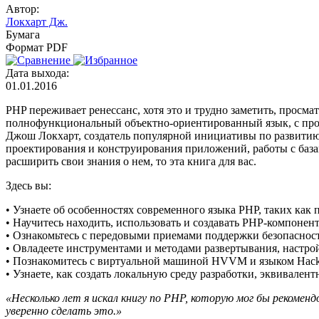
Автор:
Локхарт Дж.
Бумага
Формат PDF
Дата выхода:
01.01.2016
PHP переживает ренессанс, хотя это и трудно заметить, просма
полнофункциональный объектно-ориентированный язык, с про
Джош Локхарт, создатель популярной инициативы по развитию
проектирования и конструирования приложений, работы с базам
расширить свои знания о нем, то эта книга для вас.
Здесь вы:
• Узнаете об особенностях современного языка PHP, таких как 
• Научитесь находить, использовать и создавать PHP-компонен
• Ознакомьтесь с передовыми приемами поддержки безопаснос
• Овладеете инструментами и методами развертывания, настр
• Познакомитесь с виртуальной машиной HVVM и языком Hack,
• Узнаете, как создать локальную среду разработки, эквивален
«Несколько лет я искал книгу по PHP, которую мог бы рекоме
уверенно сделать это.»