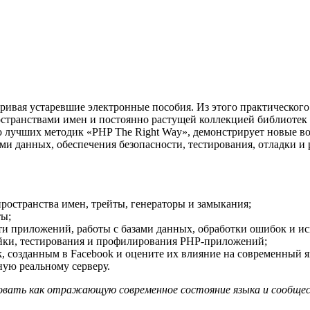
тривая устаревшие электронные пособия. Из этого практического
странствами имен и постоянно растущей коллекцией библиотек
 лучших методик «PHP The Right Way», демонстрирует новые во
и данных, обеспечения безопасности, тестирования, отладки и 
пространства имен, трейты, генераторы и замыкания;
ты;
ти приложений, работы с базами данных, обработки ошибок и и
ойки, тестирования и профилирования PHP-приложений;
 созданным в Facebook и оцените их влияние на современный 
тную реальному серверу.
ндовать как отражающую современное состояние языка и сообщес