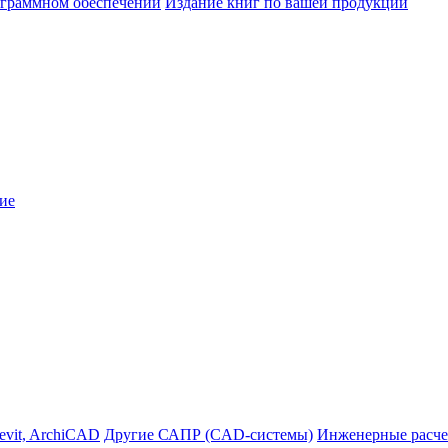
ограммном обеспечении
Издание книг по вашей продукции
ие
evit, ArchiCAD
Другие САПР (CAD-системы)
Инженерные расче