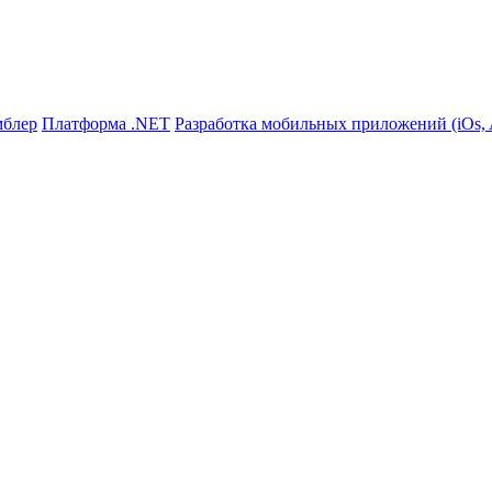
мблер
Платформа .NET
Разработка мобильных приложений (iOs, A