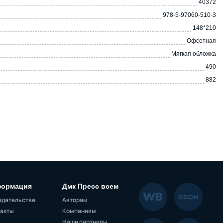
40372
978-5-97060-510-3
148*210
Офсетная
Мягкая обложка
490
882
ормация
Дмк Пресс всем
здательстве
Авторам
акты
Компаниям
Наши партнеры