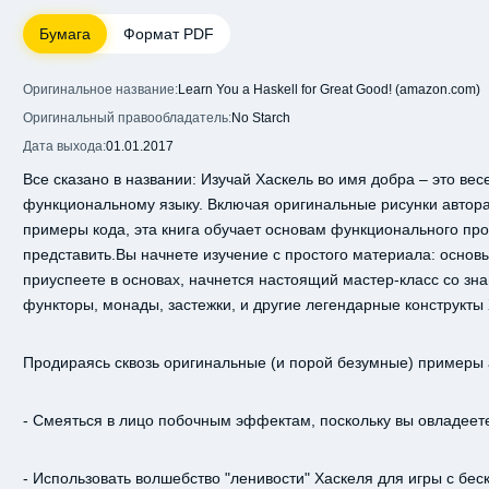
Бумага
Формат PDF
Оригинальное название:
Learn You a Haskell for Great Good! (amazon.com)
Оригинальный правообладатель:
No Starch
Дата выхода:
01.01.2017
Все сказано в названии: Изучай Хаскель во имя добра – это в
функциональному языку. Включая оригинальные рисунки автора, 
примеры кода, эта книга обучает основам функционального про
представить.Вы начнете изучение с простого материала: основы 
приуспеете в основах, начнется настоящий мастер-класс со зна
функторы, монады, застежки, и другие легендарные конструкты Х
Продираясь сквозь оригинальные (и порой безумные) примеры 
- Смеяться в лицо побочным эффектам, поскольку вы овладеет
- Использовать волшебство "ленивости" Хаскеля для игры с б