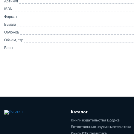
Артикул
ISBN
Формат
Бумага
Обложка
Объем, стр
Вес, г
Каталог
Книги издательства Додэка
Естественные науки и математика
Книги КТК Галактика