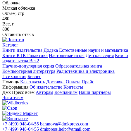
Обложка
Мягкая обложка
Объем, стр
480
Вес, г
800
Оставить отзыв
Каталог
Книги издательства Додэка
Естественные науки и математика
Книги КТК Галактика
Настольные игры
Детская серия
Книги
издательства Век2
Научно-популярная серия
Образовательная манга
Компьютерная литература
Радиотехника и электроника
Психология
Бизнес
Помощь
Как заказать
Доставка
Оплата
Прайс
Информация
Об издательстве
Контакты
Дмк Пресс всем
Авторам
Компаниям
Наши партнеры
Читателям
+7 (499) 948-04-55
baranova@dmkpress.com
+7 (499) 948-04-55
dmkpress.help@gmail.com