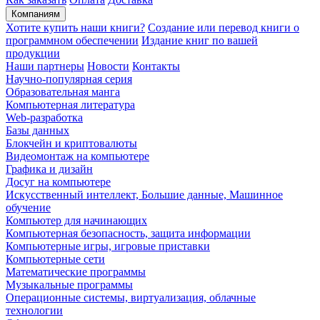
Компаниям
Хотите купить наши книги?
Создание или перевод книги о
программном обеспечении
Издание книг по вашей
продукции
Наши партнеры
Новости
Контакты
Научно-популярная серия
Образовательная манга
Компьютерная литература
Web-разработка
Базы данных
Блокчейн и криптовалюты
Видеомонтаж на компьютере
Графика и дизайн
Досуг на компьютере
Искусственный интеллект, Большие данные, Машинное
обучение
Компьютер для начинающих
Компьютерная безопасность, защита информации
Компьютерные игры, игровые приставки
Компьютерные сети
Математические программы
Музыкальные программы
Операционные системы, виртуализация, облачные
технологии