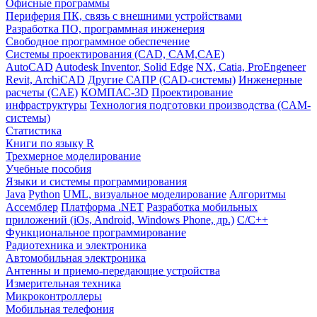
Офисные программы
Периферия ПК, связь с внешними устройствами
Разработка ПО, программная инженерия
Свободное программное обеспечение
Системы проектирования (CAD, CAM,CAE)
AutoCAD
Autodesk Inventor, Solid Edge
NX, Catia, ProEngeneer
Revit, ArchiCAD
Другие САПР (CAD-системы)
Инженерные
расчеты (CAE)
КОМПАС-3D
Проектирование
инфраструктуры
Технология подготовки производства (CAM-
системы)
Статистика
Книги по языку R
Трехмерное моделирование
Учебные пособия
Языки и системы программирования
Java
Python
UML, визуальное моделирование
Алгоритмы
Ассемблер
Платформа .NET
Разработка мобильных
приложений (iOs, Android, Windows Phone, др.)
С/С++
Функциональное программирование
Радиотехника и электроника
Автомобильная электроника
Антенны и приемо-передающие устройства
Измерительная техника
Микроконтроллеры
Мобильная телефония