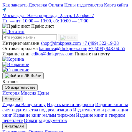
Как заказать
Доставка
Оплата
Цены издательства
Карта сайта
Москва, ул. Электродная, д. 2, стр. 12, офис 7
Пн — пт: 10:00 — 19:00, сб: 10:00 — 17:00
Прайс лист
Интернет-магазин
shop@dmkpress.com
+7 (499) 322-19-38
Оптовая продажа
baranova@dmkpress.com
+7 (499) 948-04-55
Издание книг
editor@dmkpress.com
Пишите на почту
Войти
Каталог
Об издательстве
История
Миссия
Цены
Авторам
Издадим Вашу книгу
Издать книги недорого
Издание книг за
счет издательства под реализацию
Издательство и реализация
книг
Издание книг малым тиражом
Издание книг в твердом
переплете
Образцы документов
Читателям
Как заказать
Оплата
Доставка