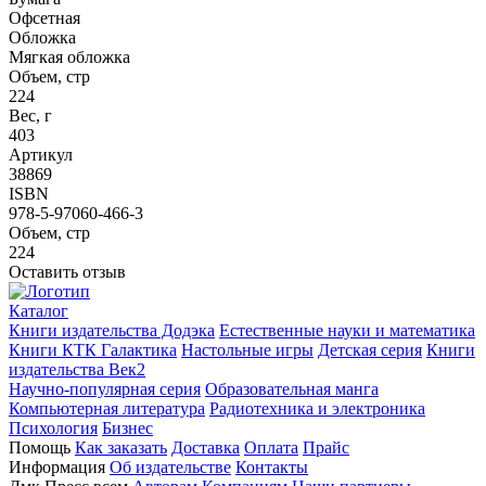
Офсетная
Обложка
Мягкая обложка
Объем, стр
224
Вес, г
403
Артикул
38869
ISBN
978-5-97060-466-3
Объем, стр
224
Оставить отзыв
Каталог
Книги издательства Додэка
Естественные науки и математика
Книги КТК Галактика
Настольные игры
Детская серия
Книги
издательства Век2
Научно-популярная серия
Образовательная манга
Компьютерная литература
Радиотехника и электроника
Психология
Бизнес
Помощь
Как заказать
Доставка
Оплата
Прайс
Информация
Об издательстве
Контакты