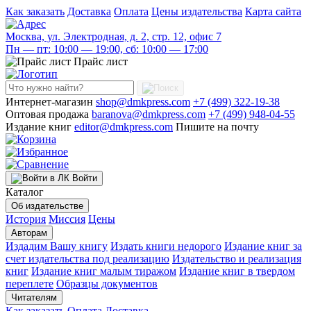
Как заказать
Доставка
Оплата
Цены издательства
Карта сайта
Москва, ул. Электродная, д. 2, стр. 12, офис 7
Пн — пт: 10:00 — 19:00, сб: 10:00 — 17:00
Прайс лист
Интернет-магазин
shop@dmkpress.com
+7 (499) 322-19-38
Оптовая продажа
baranova@dmkpress.com
+7 (499) 948-04-55
Издание книг
editor@dmkpress.com
Пишите на почту
Войти
Каталог
Об издательстве
История
Миссия
Цены
Авторам
Издадим Вашу книгу
Издать книги недорого
Издание книг за
счет издательства под реализацию
Издательство и реализация
книг
Издание книг малым тиражом
Издание книг в твердом
переплете
Образцы документов
Читателям
Как заказать
Оплата
Доставка