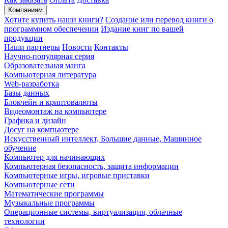
Компаниям
Хотите купить наши книги?
Создание или перевод книги о
программном обеспечении
Издание книг по вашей
продукции
Наши партнеры
Новости
Контакты
Научно-популярная серия
Образовательная манга
Компьютерная литература
Web-разработка
Базы данных
Блокчейн и криптовалюты
Видеомонтаж на компьютере
Графика и дизайн
Досуг на компьютере
Искусственный интеллект, Большие данные, Машинное
обучение
Компьютер для начинающих
Компьютерная безопасность, защита информации
Компьютерные игры, игровые приставки
Компьютерные сети
Математические программы
Музыкальные программы
Операционные системы, виртуализация, облачные
технологии