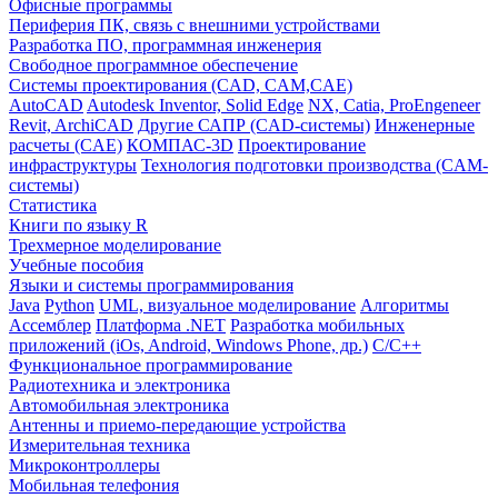
Офисные программы
Периферия ПК, связь с внешними устройствами
Разработка ПО, программная инженерия
Свободное программное обеспечение
Системы проектирования (CAD, CAM,CAE)
AutoCAD
Autodesk Inventor, Solid Edge
NX, Catia, ProEngeneer
Revit, ArchiCAD
Другие САПР (CAD-системы)
Инженерные
расчеты (CAE)
КОМПАС-3D
Проектирование
инфраструктуры
Технология подготовки производства (CAM-
системы)
Статистика
Книги по языку R
Трехмерное моделирование
Учебные пособия
Языки и системы программирования
Java
Python
UML, визуальное моделирование
Алгоритмы
Ассемблер
Платформа .NET
Разработка мобильных
приложений (iOs, Android, Windows Phone, др.)
С/С++
Функциональное программирование
Радиотехника и электроника
Автомобильная электроника
Антенны и приемо-передающие устройства
Измерительная техника
Микроконтроллеры
Мобильная телефония