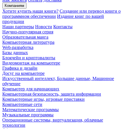
Компаниям
Хотите купить наши книги?
Создание или перевод книги о
программном обеспечении
Издание книг по вашей
продукции
Наши партнеры
Новости
Контакты
Научно-популярная серия
Образовательная манга
Компьютерная литература
Web-разработка
Базы данных
Блокчейн и криптовалюты
Видеомонтаж на компьютере
Графика и дизайн
Досуг на компьютере
Искусственный интеллект, Большие данные, Машинное
обучение
Компьютер для начинающих
Компьютерная безопасность, защита информации
Компьютерные игры, игровые приставки
Компьютерные сети
Математические программы
Музыкальные программы
Операционные системы, виртуализация, облачные
технологии