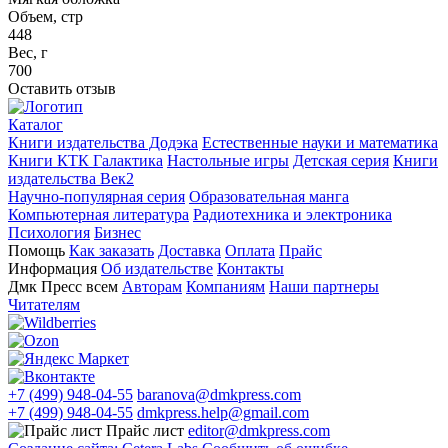
Объем, стр
448
Вес, г
700
Оставить отзыв
Каталог
Книги издательства Додэка
Естественные науки и математика
Книги КТК Галактика
Настольные игры
Детская серия
Книги
издательства Век2
Научно-популярная серия
Образовательная манга
Компьютерная литература
Радиотехника и электроника
Психология
Бизнес
Помощь
Как заказать
Доставка
Оплата
Прайс
Информация
Об издательстве
Контакты
Дмк Пресс всем
Авторам
Компаниям
Наши партнеры
Читателям
+7 (499) 948-04-55
baranova@dmkpress.com
+7 (499) 948-04-55
dmkpress.help@gmail.com
Прайс лист
editor@dmkpress.com