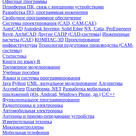
Офисные программы
Периферия ПК, связь с внешними устройствами
Разработка ПО, программная инженерия
Свободное программное обеспечение
Системы проектирования (CAD, CAM,CAE)
AutoCAD
Autodesk Inventor, Solid Edge
NX, Catia, ProEngeneer
Revit, ArchiCAD
Другие САПР (CAD-системы)
Инженерные
расчеты (CAE)
КОМПАС-3D
Проектирование
инфраструктуры
Технология подготовки производства (CAM-
системы)
Статистика
Книги по языку R
Трехмерное моделирование
Учебные пособия
Языки и системы программирования
Java
Python
UML, визуальное моделирование
Алгоритмы
Ассемблер
Платформа .NET
Разработка мобильных
приложений (iOs, Android, Windows Phone, др.)
С/С++
Функциональное программирование
Радиотехника и электроника
Автомобильная электроника
Антенны и приемо-передающие устройства
Измерительная техника
Микроконтроллеры
Мобильная телефония