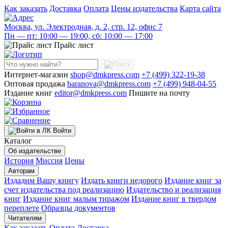
Как заказать
Доставка
Оплата
Цены издательства
Карта сайта
Москва, ул. Электродная, д. 2, стр. 12, офис 7
Пн — пт: 10:00 — 19:00, сб: 10:00 — 17:00
Прайс лист
Интернет-магазин
shop@dmkpress.com
+7 (499) 322-19-38
Оптовая продажа
baranova@dmkpress.com
+7 (499) 948-04-55
Издание книг
editor@dmkpress.com
Пишите на почту
Войти
Каталог
Об издательстве
История
Миссия
Цены
Авторам
Издадим Вашу книгу
Издать книги недорого
Издание книг за
счет издательства под реализацию
Издательство и реализация
книг
Издание книг малым тиражом
Издание книг в твердом
переплете
Образцы документов
Читателям
Как заказать
Оплата
Доставка