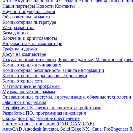
Хотите купить наши книги?
Создание или перевод книги о пр
Наши партнеры
Новости
Контакты
Научно-популярная серия
Образовательная манга
Компьютерная литература
Web-разработка
Базы данных
Блокчейн и криптовалюты
Видеомонтаж на компьютере
Графика и дизайн
Досуг на компьютере
Искусственный интеллект, Большие данные, Машинное обучен
Компьютер для начинающих
Компьютерная безопасность, защита информации
Компьютерные игры, игровые приставки
Компьютерные сети
Математические программы
Музыкальные программы
Операционные системы, виртуализация, облачные технологии
Офисные программы
Периферия ПК, связь с внешними устройствами
Разработка ПО, программная инженерия
Свободное программное обеспечение
Системы проектирования (CAD, CAM,CAE)
AutoCAD
Autodesk Inventor, Solid Edge
NX, Catia, ProEngeneer
R