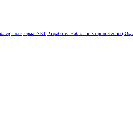
мблер
Платформа .NET
Разработка мобильных приложений (iOs, A