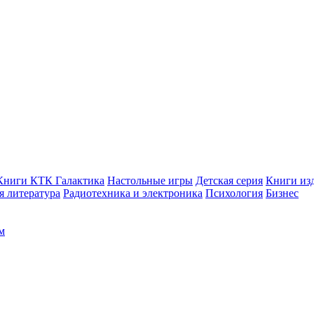
Книги КТК Галактика
Настольные игры
Детская серия
Книги изд
 литература
Радиотехника и электроника
Психология
Бизнес
м