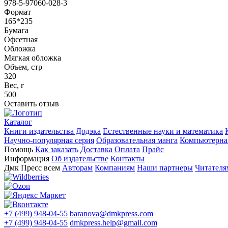
978-5-97060-028-3
Формат
165*235
Бумага
Офсетная
Обложка
Мягкая обложка
Объем, стр
320
Вес, г
500
Оставить отзыв
Каталог
Книги издательства Додэка
Естественные науки и математика
Научно-популярная серия
Образовательная манга
Компьютерная
Помощь
Как заказать
Доставка
Оплата
Прайс
Информация
Об издательстве
Контакты
Дмк Пресс всем
Авторам
Компаниям
Наши партнеры
Читателя
+7 (499) 948-04-55
baranova@dmkpress.com
+7 (499) 948-04-55
dmkpress.help@gmail.com