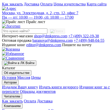
Как заказать
Доставка
Оплата
Цены издательства
Карта сайта
Москва, ул. Электродная, д. 2, стр. 12, офис 7
Пн — пт: 10:00 — 19:00, сб: 10:00 — 17:00
Прайс лист
Интернет-магазин
shop@dmkpress.com
+7 (499) 322-19-38
Оптовая продажа
baranova@dmkpress.com
+7 (499) 948-04-55
Издание книг
editor@dmkpress.com
Пишите на почту
Войти
Каталог
Об издательстве
История
Миссия
Цены
Авторам
Издадим Вашу книгу
Издать книги недорого
Издание книг за с
переплете
Образцы документов
Читателям
Как заказать
Оплата
Доставка
Компаниям