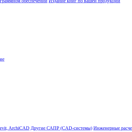
ограммном обеспечении
Издание книг по вашей продукции
ие
evit, ArchiCAD
Другие САПР (CAD-системы)
Инженерные расче