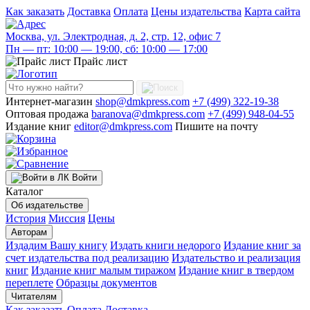
Как заказать
Доставка
Оплата
Цены издательства
Карта сайта
Москва, ул. Электродная, д. 2, стр. 12, офис 7
Пн — пт: 10:00 — 19:00, сб: 10:00 — 17:00
Прайс лист
Интернет-магазин
shop@dmkpress.com
+7 (499) 322-19-38
Оптовая продажа
baranova@dmkpress.com
+7 (499) 948-04-55
Издание книг
editor@dmkpress.com
Пишите на почту
Войти
Каталог
Об издательстве
История
Миссия
Цены
Авторам
Издадим Вашу книгу
Издать книги недорого
Издание книг за
счет издательства под реализацию
Издательство и реализация
книг
Издание книг малым тиражом
Издание книг в твердом
переплете
Образцы документов
Читателям
Как заказать
Оплата
Доставка