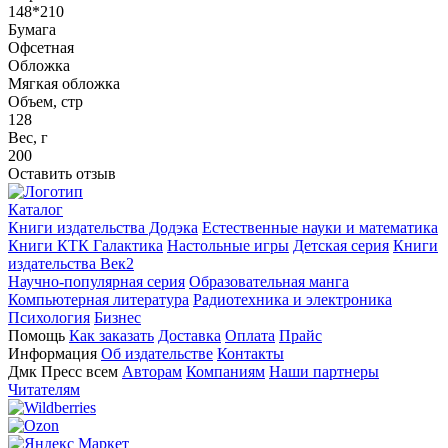
148*210
Бумага
Офсетная
Обложка
Мягкая обложка
Объем, стр
128
Вес, г
200
Оставить отзыв
Каталог
Книги издательства Додэка
Естественные науки и математика
Книги КТК Галактика
Настольные игры
Детская серия
Книги
издательства Век2
Научно-популярная серия
Образовательная манга
Компьютерная литература
Радиотехника и электроника
Психология
Бизнес
Помощь
Как заказать
Доставка
Оплата
Прайс
Информация
Об издательстве
Контакты
Дмк Пресс всем
Авторам
Компаниям
Наши партнеры
Читателям