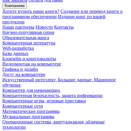
Компаниям
Хотите купить наши книги?
Создание или перевод книги о
программном обеспечении
Издание книг по вашей
продукции
Наши партнеры
Новости
Контакты
Научно-популярная серия
Образовательная манга
Компьютерная литература
Web-разработка
Базы данных
Блокчейн и криптовалюты
Видеомонтаж на компьютере
Графика и дизайн
Досуг на компьютере
Искусственный интеллект, Большие данные, Машинное
обучение
Компьютер для начинающих
Компьютерная безопасность, защита информации
Компьютерные игры, игровые приставки
Компьютерные сети
Математические программы
Музыкальные программы
Операционные системы, виртуализация, облачные
технологии