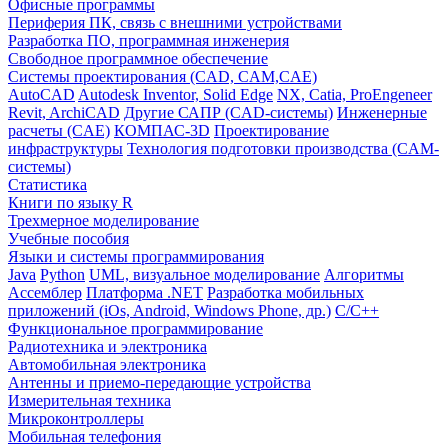
Офисные программы
Периферия ПК, связь с внешними устройствами
Разработка ПО, программная инженерия
Свободное программное обеспечение
Системы проектирования (CAD, CAM,CAE)
AutoCAD
Autodesk Inventor, Solid Edge
NX, Catia, ProEngeneer
Revit, ArchiCAD
Другие САПР (CAD-системы)
Инженерные
расчеты (CAE)
КОМПАС-3D
Проектирование
инфраструктуры
Технология подготовки производства (CAM-
системы)
Статистика
Книги по языку R
Трехмерное моделирование
Учебные пособия
Языки и системы программирования
Java
Python
UML, визуальное моделирование
Алгоритмы
Ассемблер
Платформа .NET
Разработка мобильных
приложений (iOs, Android, Windows Phone, др.)
С/С++
Функциональное программирование
Радиотехника и электроника
Автомобильная электроника
Антенны и приемо-передающие устройства
Измерительная техника
Микроконтроллеры
Мобильная телефония