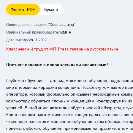
Формат PDF
Бумага
Оригинальное название:
"Deep Learning"
Оригинальный правообладатель:
MITP
Дата выхода:
28.11.2017
Классический труд от MIT Press теперь на русском языке!
Цветное издание с исправленными опечатками!
Глубокое обучение — это вид машинного обучения, наделяющи
мир в терминах иерархии концепций. Поскольку компьютер прио
операторе, который формально описывает необходимые компью
компьютеру обучаться сложным концепциям, конструируя их из
уровней. В этой книге читатель найдет широкий обзор тем, изу
Книга содержит математические и концептуальные основы лине
численных расчетов и машинного обучения в том объеме, кот
приемы глубокого обучения, применяемые на практике, в том ч