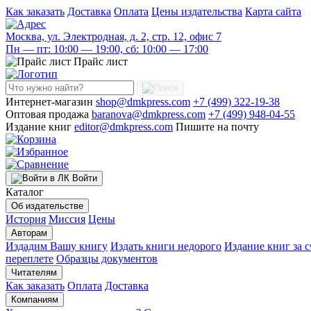
Как заказать
Доставка
Оплата
Цены издательства
Карта сайта
Москва, ул. Электродная, д. 2, стр. 12, офис 7
Пн — пт: 10:00 — 19:00, сб: 10:00 — 17:00
Прайс лист
Интернет-магазин
shop@dmkpress.com
+7 (499) 322-19-38
Оптовая продажа
baranova@dmkpress.com
+7 (499) 948-04-55
Издание книг
editor@dmkpress.com
Пишите на почту
Войти
Каталог
Об издательстве
История
Миссия
Цены
Авторам
Издадим Вашу книгу
Издать книги недорого
Издание книг за с
переплете
Образцы документов
Читателям
Как заказать
Оплата
Доставка
Компаниям