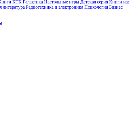
Книги КТК Галактика
Настольные игры
Детская серия
Книги изд
 литература
Радиотехника и электроника
Психология
Бизнес
м