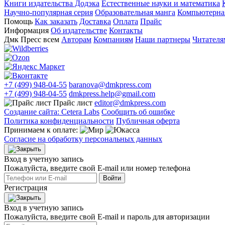
Книги издательства Додэка
Естественные науки и математика
Научно-популярная серия
Образовательная манга
Компьютерная
Помощь
Как заказать
Доставка
Оплата
Прайс
Информация
Об издательстве
Контакты
Дмк Пресс всем
Авторам
Компаниям
Наши партнеры
Читателя
+7 (499) 948-04-55
baranova@dmkpress.com
+7 (499) 948-04-55
dmkpress.help@gmail.com
Прайс лист
editor@dmkpress.com
Создание сайта: Cetera Labs
Сообщить об ошибке
Политика конфиденциальности
Публичная оферта
Принимаем к оплате:
Согласие на обработку персональных данных
Вход в учетную запись
Пожалуйста, введите свой E‑mail или номер телефона
Войти
Регистрация
Вход в учетную запись
Пожалуйста, введите свой E‑mail и пароль для авторизации