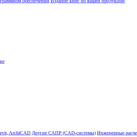
ограммном обеспечении
Издание книг по вашей продукции
ие
evit, ArchiCAD
Другие САПР (CAD-системы)
Инженерные расче