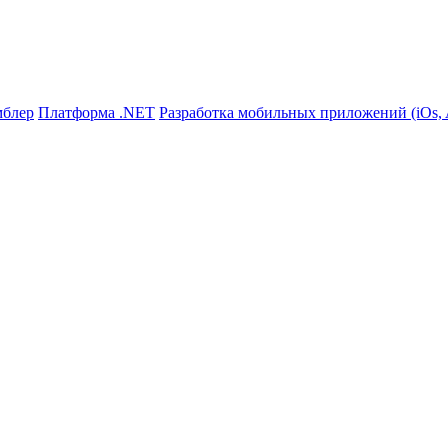
мблер
Платформа .NET
Разработка мобильных приложений (iOs, A