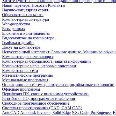
Хотите купить наши книги?
Создание или перевод книги о пр
Наши партнеры
Новости
Контакты
Научно-популярная серия
Образовательная манга
Компьютерная литература
Web-разработка
Базы данных
Блокчейн и криптовалюты
Видеомонтаж на компьютере
Графика и дизайн
Досуг на компьютере
Искусственный интеллект, Большие данные, Машинное обучен
Компьютер для начинающих
Компьютерная безопасность, защита информации
Компьютерные игры, игровые приставки
Компьютерные сети
Математические программы
Музыкальные программы
Операционные системы, виртуализация, облачные технологии
Офисные программы
Периферия ПК, связь с внешними устройствами
Разработка ПО, программная инженерия
Свободное программное обеспечение
Системы проектирования (CAD, CAM,CAE)
AutoCAD
Autodesk Inventor, Solid Edge
NX, Catia, ProEngeneer
R