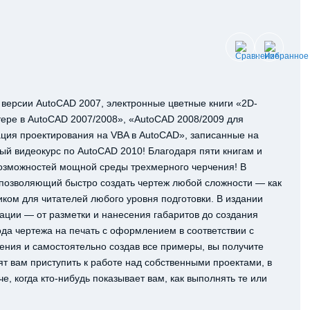
 версии AutoCAD 2007, электронные цветные книги «2D-
ере в AutoCAD 2007/2008», «AutoCAD 2008/2009 для
ция проектирования на VBA в AutoCAD», записанные на
й видеокурс по AutoCAD 2010! Благодаря пяти книгам и
возможностей мощной среды трехмерного черчения! В
 позволяющий быстро создать чертеж любой сложности — как
иком для читателей любого уровня подготовки. В издании
ации — от разметки и нанесения габаритов до создания
ода чертежа на печать с оформлением в соответствии с
ения и самостоятельно создав все примеры, вы получите
т вам приступить к работе над собственными проектами, в
е, когда кто-нибудь показывает вам, как выполнять те или