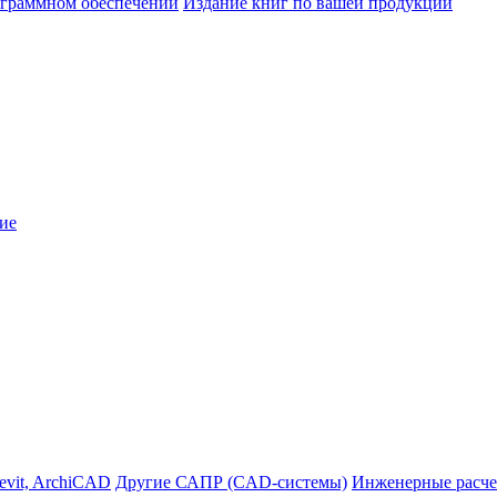
ограммном обеспечении
Издание книг по вашей продукции
ие
evit, ArchiCAD
Другие САПР (CAD-системы)
Инженерные расче