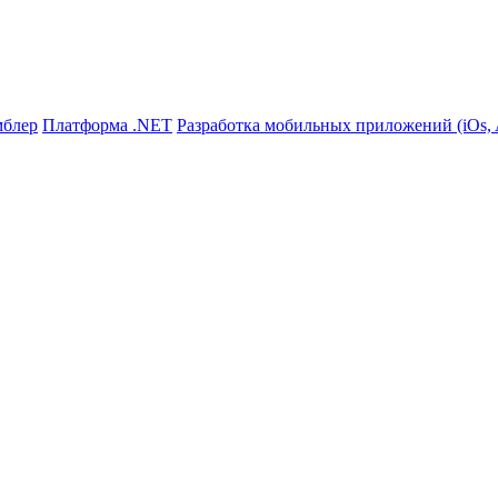
мблер
Платформа .NET
Разработка мобильных приложений (iOs, A