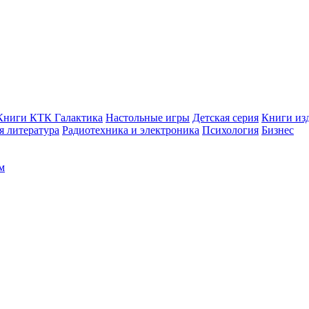
Книги КТК Галактика
Настольные игры
Детская серия
Книги изд
 литература
Радиотехника и электроника
Психология
Бизнес
м