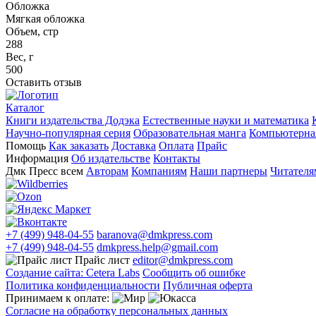
Обложка
Мягкая обложка
Объем, стр
288
Вес, г
500
Оставить отзыв
Каталог
Книги издательства Додэка
Естественные науки и математика
Научно-популярная серия
Образовательная манга
Компьютерная
Помощь
Как заказать
Доставка
Оплата
Прайс
Информация
Об издательстве
Контакты
Дмк Пресс всем
Авторам
Компаниям
Наши партнеры
Читателя
+7 (499) 948-04-55
baranova@dmkpress.com
+7 (499) 948-04-55
dmkpress.help@gmail.com
Прайс лист
editor@dmkpress.com
Создание сайта: Cetera Labs
Сообщить об ошибке
Политика конфиденциальности
Публичная оферта
Принимаем к оплате:
Согласие на обработку персональных данных