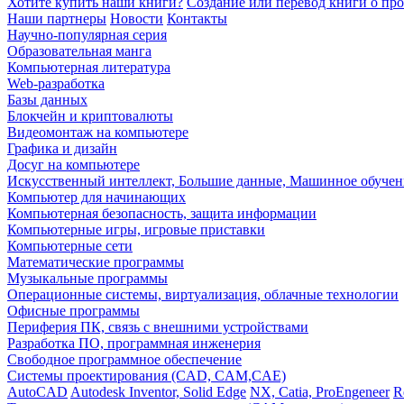
Хотите купить наши книги?
Создание или перевод книги о пр
Наши партнеры
Новости
Контакты
Научно-популярная серия
Образовательная манга
Компьютерная литература
Web-разработка
Базы данных
Блокчейн и криптовалюты
Видеомонтаж на компьютере
Графика и дизайн
Досуг на компьютере
Искусственный интеллект, Большие данные, Машинное обучен
Компьютер для начинающих
Компьютерная безопасность, защита информации
Компьютерные игры, игровые приставки
Компьютерные сети
Математические программы
Музыкальные программы
Операционные системы, виртуализация, облачные технологии
Офисные программы
Периферия ПК, связь с внешними устройствами
Разработка ПО, программная инженерия
Свободное программное обеспечение
Системы проектирования (CAD, CAM,CAE)
AutoCAD
Autodesk Inventor, Solid Edge
NX, Catia, ProEngeneer
R