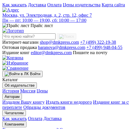
Как заказать
Доставка
Оплата
Цены издательства
Карта сайта
Москва, ул. Электродная, д. 2, стр. 12, офис 7
Пн — пт: 10:00 — 19:00, сб: 10:00 — 17:00
Прайс лист
Интернет-магазин
shop@dmkpress.com
+7 (499) 322-19-38
Оптовая продажа
baranova@dmkpress.com
+7 (499) 948-04-55
Издание книг
editor@dmkpress.com
Пишите на почту
Войти
Каталог
Об издательстве
История
Миссия
Цены
Авторам
Издадим Вашу книгу
Издать книги недорого
Издание книг за с
переплете
Образцы документов
Читателям
Как заказать
Оплата
Доставка
Компаниям