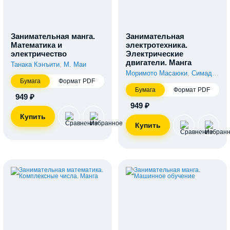
Занимательная манга.
Занимательная
Математика и
электротехника.
электричество
Электрические
двигатели. Манга
Танака Кэнъити
,
М. Маи
Моримото Масаюки
,
Симадзу Рэн
Бумага
Формат PDF
Бумага
Формат PDF
949 ₽
949 ₽