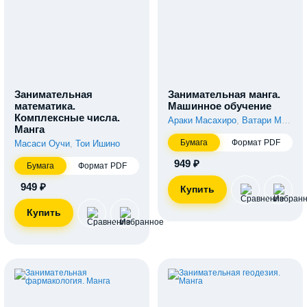
Занимательная
Занимательная манга.
математика.
Машинное обучение
Комплексные числа.
Араки Масахиро
,
Ватари Макана
Манга
Бумага
Формат PDF
Масаси Оучи
,
Тои Ишино
949 ₽
Бумага
Формат PDF
949 ₽