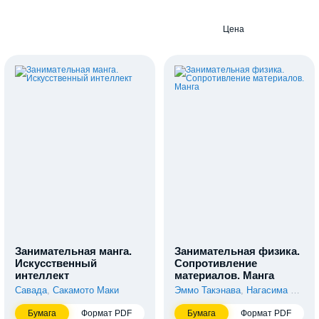
Цена
Занимательная манга.
Занимательная физика.
Искусственный
Сопротивление
интеллект
материалов. Манга
Савада
,
Сакамото Маки
Эммо Такэнава
,
Нагасима Тосио
Бумага
Формат PDF
Бумага
Формат PDF