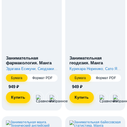
Занимательная
Занимательная
фармакология. Манга
геодезия. Манга
Эдагава Есикуни
,
Сиодзаки Синобу
Курихара Норихико
,
Сато Ясуо
Бумага
Формат PDF
Бумага
Формат PDF
949 ₽
949 ₽