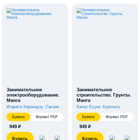
Занимательное
Занимательное
электрооборудование.
строительство. Грунты.
Манга
Манга
Игараси Хирокадзу
,
Сасаока Хару
Каноу Ёсуке
,
Курохату
Бумага
Формат PDF
Бумага
Формат PDF
949 ₽
949 ₽