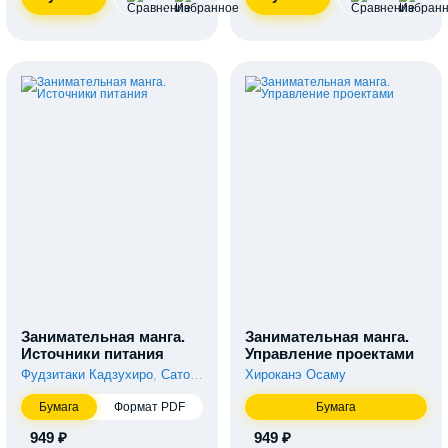
Занимательная манга.
Занимательная манга.
Источники питания
Управление проектами
Фудзитаки Кадзухиро
,
Сато Юити
Хироканэ Осаму
Бумага
Формат PDF
Бумага
949 ₽
949 ₽