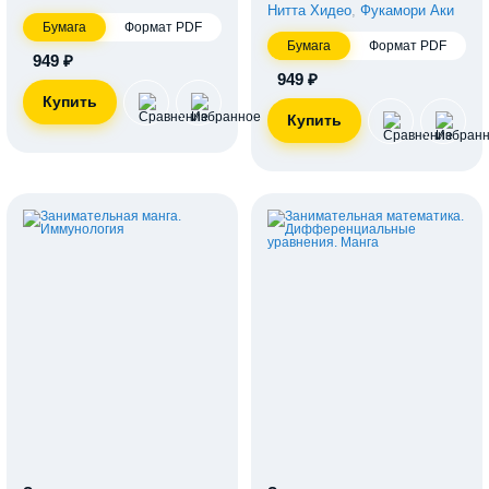
Нитта Хидео
,
Фукамори Аки
Бумага
Формат PDF
Бумага
Формат PDF
949 ₽
949 ₽