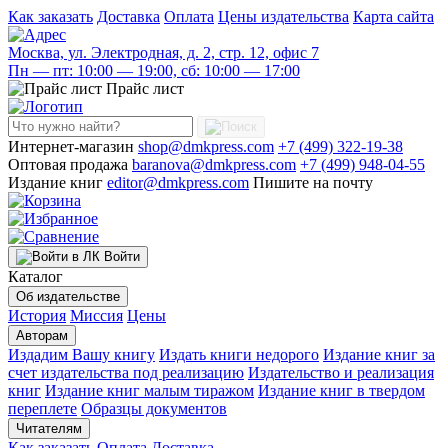
Как заказать
Доставка
Оплата
Цены издательства
Карта сайта
Москва, ул. Электродная, д. 2, стр. 12, офис 7
Пн — пт: 10:00 — 19:00, сб: 10:00 — 17:00
Прайс лист
Интернет-магазин
shop@dmkpress.com
+7 (499) 322-19-38
Оптовая продажа
baranova@dmkpress.com
+7 (499) 948-04-55
Издание книг
editor@dmkpress.com
Пишите на почту
Войти
Каталог
Об издательстве
История
Миссия
Цены
Авторам
Издадим Вашу книгу
Издать книги недорого
Издание книг за
счет издательства под реализацию
Издательство и реализация
книг
Издание книг малым тиражом
Издание книг в твердом
переплете
Образцы документов
Читателям
Как заказать
Оплата
Доставка