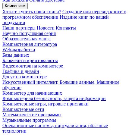
Компаниям
Хотите купить наши книги?
Создание или перевод книги о
программном обеспечении
Издание книг по вашей
продукции
Наши партнеры
Новости
Контакты
Научно-популярная серия
Образовательная манга
Компьютерная литература
Web-разработка
Базы данных
Блокчейн и криптовалюты
Видеомонтаж на компьютере
Графика и дизайн
Досуг на компьютере
Искусственный интеллект, Большие данные, Машинное
обучение
Компьютер для начинающих
Компьютерная безопасность, защита информации
Компьютерные игры, игровые приставки
Компьютерные сети
Математические программы
Музыкальные программы
Операционные системы, виртуализация, облачные
технологии