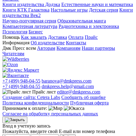
Книги издательства Додэка
Естественные науки и математика
Книги КТК Галактика
Настольные игры
Детская серия
Книги
издательства Век2
Научно-популярная серия
Образовательная манга
Компьютерная литература
Радиотехника и электроника
Психология
Бизнес
Помощь
Как заказать
Доставка
Оплата
Прайс
Информация
Об издательстве
Контакты
Дмк Пресс всем
Авторам
Компаниям
Наши партнеры
Читателям
+7 (499) 948-04-55
baranova@dmkpress.com
+7 (499) 948-04-55
dmkpress.help@gmail.com
Прайс лист
editor@dmkpress.com
Создание сайта: Cetera Labs
Сообщить об ошибке
Политика конфиденциальности
Публичная оферта
Принимаем к оплате:
Согласие на обработку персональных данных
Вход в учетную запись
Пожалуйста, введите свой E‑mail или номер телефона