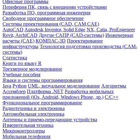
Офисные программы
Периферия ПК, связь с внешними устройствами
Разработка ПО, программная инженерия
Свободное программное обеспечение
Системы проектирования (CAD, CAM,CAE)
AutoCAD
Autodesk Inventor, Solid Edge
NX, Catia, ProEngeneer
Revit, ArchiCAD
Другие САПР (CAD-системы)
Инженерные
расчеты (CAE)
КОМПАС-3D
Проектирование
инфраструктуры
Технология подготовки производства (CAM-
системы)
Статистика
Книги по языку R
Трехмерное моделирование
Учебные пособия
Языки и системы программирования
Java
Python
UML, визуальное моделирование
Алгоритмы
Ассемблер
Платформа .NET
Разработка мобильных
приложений (iOs, Android, Windows Phone, др.)
С/С++
Функциональное программирование
Радиотехника и электроника
Автомобильная электроника
Антенны и приемо-передающие устройства
Измерительная техника
Микроконтроллеры
Мобильная телефония