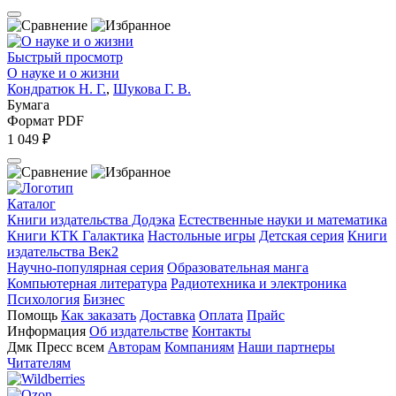
Быстрый просмотр
О науке и о жизни
Кондратюк Н. Г.
,
Шукова Г. В.
Бумага
Формат PDF
1 049 ₽
Каталог
Книги издательства Додэка
Естественные науки и математика
Книги КТК Галактика
Настольные игры
Детская серия
Книги
издательства Век2
Научно-популярная серия
Образовательная манга
Компьютерная литература
Радиотехника и электроника
Психология
Бизнес
Помощь
Как заказать
Доставка
Оплата
Прайс
Информация
Об издательстве
Контакты
Дмк Пресс всем
Авторам
Компаниям
Наши партнеры
Читателям