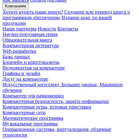
Компаниям
Хотите купить наши книги?
Создание или перевод книги о
программном обеспечении
Издание книг по вашей
продукции
Наши партнеры
Новости
Контакты
Научно-популярная серия
Образовательная манга
Компьютерная литература
Web-разработка
Базы данных
Блокчейн и криптовалюты
Видеомонтаж на компьютере
Графика и дизайн
Досуг на компьютере
Искусственный интеллект, Большие данные, Машинное
обучение
Компьютер для начинающих
Компьютерная безопасность, защита информации
Компьютерные игры, игровые приставки
Компьютерные сети
Математические программы
Музыкальные программы
Операционные системы, виртуализация, облачные
технологии