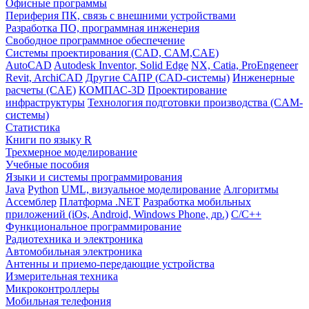
Офисные программы
Периферия ПК, связь с внешними устройствами
Разработка ПО, программная инженерия
Свободное программное обеспечение
Системы проектирования (CAD, CAM,CAE)
AutoCAD
Autodesk Inventor, Solid Edge
NX, Catia, ProEngeneer
Revit, ArchiCAD
Другие САПР (CAD-системы)
Инженерные
расчеты (CAE)
КОМПАС-3D
Проектирование
инфраструктуры
Технология подготовки производства (CAM-
системы)
Статистика
Книги по языку R
Трехмерное моделирование
Учебные пособия
Языки и системы программирования
Java
Python
UML, визуальное моделирование
Алгоритмы
Ассемблер
Платформа .NET
Разработка мобильных
приложений (iOs, Android, Windows Phone, др.)
С/С++
Функциональное программирование
Радиотехника и электроника
Автомобильная электроника
Антенны и приемо-передающие устройства
Измерительная техника
Микроконтроллеры
Мобильная телефония