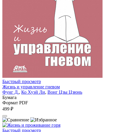
Быстрый просмотр
Жизнь и управление гневом
Фунг Д.
,
Ко Хуэй Ли
,
Вонг Цзы Цзюнь
Бумага
Формат PDF
499 ₽
Быстрый просмотр