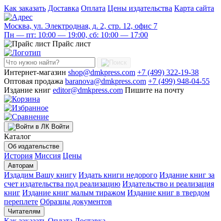
Как заказать
Доставка
Оплата
Цены издательства
Карта сайта
Москва, ул. Электродная, д. 2, стр. 12, офис 7
Пн — пт: 10:00 — 19:00, сб: 10:00 — 17:00
Прайс лист
Интернет-магазин
shop@dmkpress.com
+7 (499) 322-19-38
Оптовая продажа
baranova@dmkpress.com
+7 (499) 948-04-55
Издание книг
editor@dmkpress.com
Пишите на почту
Войти
Каталог
Об издательстве
История
Миссия
Цены
Авторам
Издадим Вашу книгу
Издать книги недорого
Издание книг за
счет издательства под реализацию
Издательство и реализация
книг
Издание книг малым тиражом
Издание книг в твердом
переплете
Образцы документов
Читателям
Как заказать
Оплата
Доставка