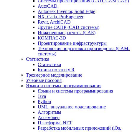
Системы проектирования (CAD, CAM,CAE)
AutoCAD
Autodesk Inventor, Solid Edge
NX, Catia, ProEngeneer
Revit, ArchiCAD
Другие САПР (CAD-системы)
Инженерные расчеты (CAE)
КОМПАС-3D
Проектирование инфраструктуры
Технология подготовки производства (CAM-
системы)
Статистика
Статистика
Книги по языку R
Трехмерное моделирование
Учебные пособия
Языки и системы программирования
Языки и системы программирования
Java
Python
UML, визуальное моделирование
Алгоритмы
Ассемблер
Платформа .NET
Разработка мобильных приложений (iOs,