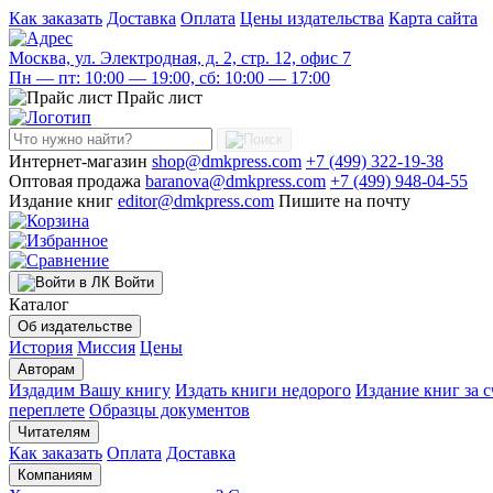
Как заказать
Доставка
Оплата
Цены издательства
Карта сайта
Москва, ул. Электродная, д. 2, стр. 12, офис 7
Пн — пт: 10:00 — 19:00, сб: 10:00 — 17:00
Прайс лист
Интернет-магазин
shop@dmkpress.com
+7 (499) 322-19-38
Оптовая продажа
baranova@dmkpress.com
+7 (499) 948-04-55
Издание книг
editor@dmkpress.com
Пишите на почту
Войти
Каталог
Об издательстве
История
Миссия
Цены
Авторам
Издадим Вашу книгу
Издать книги недорого
Издание книг за с
переплете
Образцы документов
Читателям
Как заказать
Оплата
Доставка
Компаниям