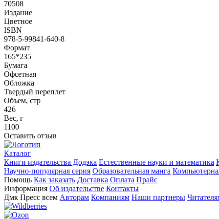
70508
Издание
Цветное
ISBN
978-5-99841-640-8
Формат
165*235
Бумага
Офсетная
Обложка
Твердый переплет
Объем, стр
426
Вес, г
1100
Оставить отзыв
Каталог
Книги издательства Додэка
Естественные науки и математика
Научно-популярная серия
Образовательная манга
Компьютерная
Помощь
Как заказать
Доставка
Оплата
Прайс
Информация
Об издательстве
Контакты
Дмк Пресс всем
Авторам
Компаниям
Наши партнеры
Читателя