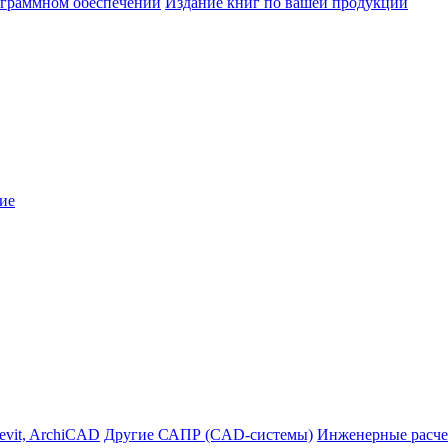
ограммном обеспечении
Издание книг по вашей продукции
ие
evit, ArchiCAD
Другие САПР (CAD-системы)
Инженерные расче