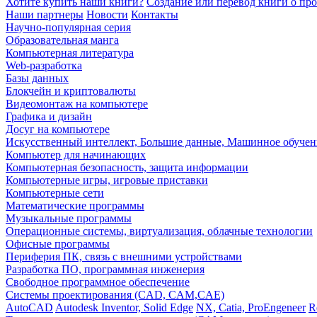
Хотите купить наши книги?
Создание или перевод книги о пр
Наши партнеры
Новости
Контакты
Научно-популярная серия
Образовательная манга
Компьютерная литература
Web-разработка
Базы данных
Блокчейн и криптовалюты
Видеомонтаж на компьютере
Графика и дизайн
Досуг на компьютере
Искусственный интеллект, Большие данные, Машинное обучен
Компьютер для начинающих
Компьютерная безопасность, защита информации
Компьютерные игры, игровые приставки
Компьютерные сети
Математические программы
Музыкальные программы
Операционные системы, виртуализация, облачные технологии
Офисные программы
Периферия ПК, связь с внешними устройствами
Разработка ПО, программная инженерия
Свободное программное обеспечение
Системы проектирования (CAD, CAM,CAE)
AutoCAD
Autodesk Inventor, Solid Edge
NX, Catia, ProEngeneer
R