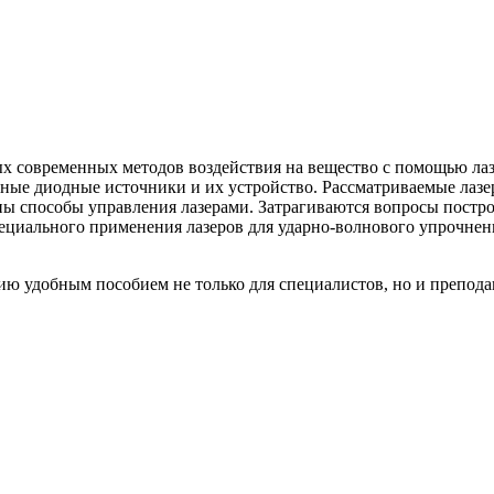
х современных методов воздействия на вещество с помощью ла
щные диодные источники и их устройство. Рассматриваемые лаз
ны способы управления лазерами. Затрагиваются вопросы постр
ециального применения лазеров для ударно-волнового упрочнени
ию удобным пособием не только для специалистов, но и препода