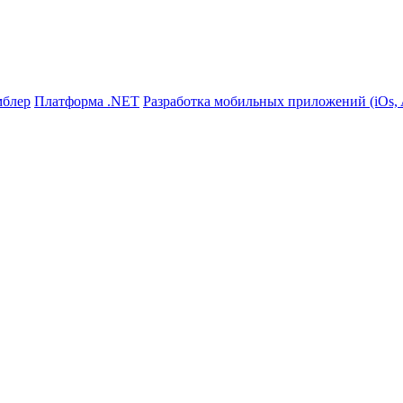
мблер
Платформа .NET
Разработка мобильных приложений (iOs, A