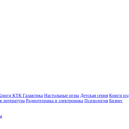
Книги КТК Галактика
Настольные игры
Детская серия
Книги изд
 литература
Радиотехника и электроника
Психология
Бизнес
м