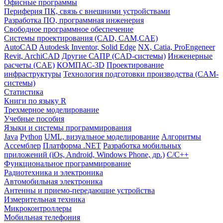
Офисные программы
Периферия ПК, связь с внешними устройствами
Разработка ПО, программная инженерия
Свободное программное обеспечение
Системы проектирования (CAD, CAM,CAE)
AutoCAD
Autodesk Inventor, Solid Edge
NX, Catia, ProEngeneer
Revit, ArchiCAD
Другие САПР (CAD-системы)
Инженерные
расчеты (CAE)
КОМПАС-3D
Проектирование
инфраструктуры
Технология подготовки производства (CAM-
системы)
Статистика
Книги по языку R
Трехмерное моделирование
Учебные пособия
Языки и системы программирования
Java
Python
UML, визуальное моделирование
Алгоритмы
Ассемблер
Платформа .NET
Разработка мобильных
приложений (iOs, Android, Windows Phone, др.)
С/С++
Функциональное программирование
Радиотехника и электроника
Автомобильная электроника
Антенны и приемо-передающие устройства
Измерительная техника
Микроконтроллеры
Мобильная телефония