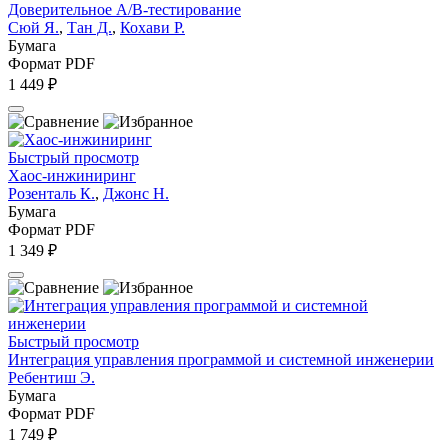
Доверительное А/В-тестирование
Сюй Я.
,
Тан Д.
,
Кохави Р.
Бумага
Формат PDF
1 449 ₽
Быстрый просмотр
Хаос-инжиниринг
Розенталь К.
,
Джонс Н.
Бумага
Формат PDF
1 349 ₽
Быстрый просмотр
Интеграция управления программой и системной инженерии
Ребентиш Э.
Бумага
Формат PDF
1 749 ₽