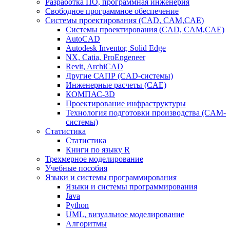
Разработка ПО, программная инженерия
Свободное программное обеспечение
Системы проектирования (CAD, CAM,CAE)
Системы проектирования (CAD, CAM,CAE)
AutoCAD
Autodesk Inventor, Solid Edge
NX, Catia, ProEngeneer
Revit, ArchiCAD
Другие САПР (CAD-системы)
Инженерные расчеты (CAE)
КОМПАС-3D
Проектирование инфраструктуры
Технология подготовки производства (CAM-
системы)
Статистика
Статистика
Книги по языку R
Трехмерное моделирование
Учебные пособия
Языки и системы программирования
Языки и системы программирования
Java
Python
UML, визуальное моделирование
Алгоритмы