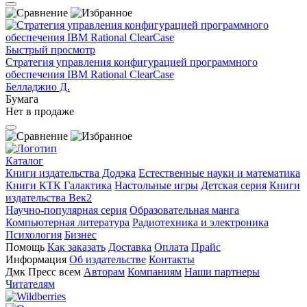
Быстрый просмотр
Стратегия управления конфигурацией программного
обеспечения IBM Rational ClearCase
Белладжио Д.
Бумага
Нет в продаже
Каталог
Книги издательства Додэка
Естественные науки и математика
Книги КТК Галактика
Настольные игры
Детская серия
Книги
издательства Век2
Научно-популярная серия
Образовательная манга
Компьютерная литература
Радиотехника и электроника
Психология
Бизнес
Помощь
Как заказать
Доставка
Оплата
Прайс
Информация
Об издательстве
Контакты
Дмк Пресс всем
Авторам
Компаниям
Наши партнеры
Читателям