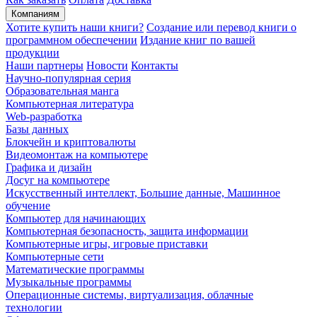
Компаниям
Хотите купить наши книги?
Создание или перевод книги о
программном обеспечении
Издание книг по вашей
продукции
Наши партнеры
Новости
Контакты
Научно-популярная серия
Образовательная манга
Компьютерная литература
Web-разработка
Базы данных
Блокчейн и криптовалюты
Видеомонтаж на компьютере
Графика и дизайн
Досуг на компьютере
Искусственный интеллект, Большие данные, Машинное
обучение
Компьютер для начинающих
Компьютерная безопасность, защита информации
Компьютерные игры, игровые приставки
Компьютерные сети
Математические программы
Музыкальные программы
Операционные системы, виртуализация, облачные
технологии