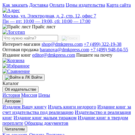
Как заказать
Доставка
Оплата
Цены издательства
Карта сайта
Москва, ул. Электродная, д. 2, стр. 12, офис 7
Пн — пт: 10:00 — 19:00, сб: 10:00 — 17:00
Прайс лист
Интернет-магазин
shop@dmkpress.com
+7 (499) 322-19-38
Оптовая продажа
baranova@dmkpress.com
+7 (499) 948-04-55
Издание книг
editor@dmkpress.com
Пишите на почту
Войти
Каталог
Об издательстве
История
Миссия
Цены
Авторам
Издадим Вашу книгу
Издать книги недорого
Издание книг за
счет издательства под реализацию
Издательство и реализация
книг
Издание книг малым тиражом
Издание книг в твердом
переплете
Образцы документов
Читателям
Как заказать
Оплата
Доставка