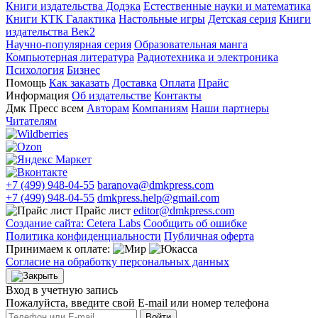
Книги издательства Додэка
Естественные науки и математика
Книги КТК Галактика
Настольные игры
Детская серия
Книги
издательства Век2
Научно-популярная серия
Образовательная манга
Компьютерная литература
Радиотехника и электроника
Психология
Бизнес
Помощь
Как заказать
Доставка
Оплата
Прайс
Информация
Об издательстве
Контакты
Дмк Пресс всем
Авторам
Компаниям
Наши партнеры
Читателям
+7 (499) 948-04-55
baranova@dmkpress.com
+7 (499) 948-04-55
dmkpress.help@gmail.com
Прайс лист
editor@dmkpress.com
Создание сайта: Cetera Labs
Сообщить об ошибке
Политика конфиденциальности
Публичная оферта
Принимаем к оплате:
Согласие на обработку персональных данных
Вход в учетную запись
Пожалуйста, введите свой E‑mail или номер телефона
Войти