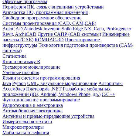
Офисные программы
Периферия ПК, связь с внешними устройствами
Разработка ПО, программная инженерия
Свободное программное обеспечение
Системы проектирования (CAD, CAM,CAE)
AutoCAD
Autodesk Inventor, Solid Edge
NX, Catia, ProEngeneer
Revit, ArchiCAD
Другие САПР (CAD-системы)
Инженерные
расчеты (CAE)
КОМПАС-3D
Проектирование
инфраструктуры
Технология подготовки производства (CAM-
системы)
Статистика
Книги по языку R
Трехмерное моделирование
Учебные пособия
Языки и системы программирования
Java
Python
UML, визуальное моделирование
Алгоритмы
Ассемблер
Платформа .NET
Разработка мобильных
приложений (iOs, Android, Windows Phone, др.)
С/С++
Функциональное программирование
Радиотехника и электроника
Автомобильная электроника
Антенны и приемо-передающие устройства
Измерительная техника
Микроконтроллеры
Мобильная телефония