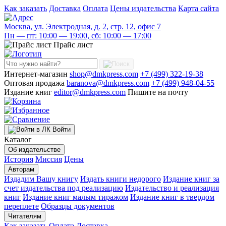
Как заказать
Доставка
Оплата
Цены издательства
Карта сайта
Москва, ул. Электродная, д. 2, стр. 12, офис 7
Пн — пт: 10:00 — 19:00, сб: 10:00 — 17:00
Прайс лист
Интернет-магазин
shop@dmkpress.com
+7 (499) 322-19-38
Оптовая продажа
baranova@dmkpress.com
+7 (499) 948-04-55
Издание книг
editor@dmkpress.com
Пишите на почту
Войти
Каталог
Об издательстве
История
Миссия
Цены
Авторам
Издадим Вашу книгу
Издать книги недорого
Издание книг за
счет издательства под реализацию
Издательство и реализация
книг
Издание книг малым тиражом
Издание книг в твердом
переплете
Образцы документов
Читателям
Как заказать
Оплата
Доставка