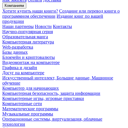
Компаниям
Хотите купить наши книги?
Создание или перевод книги о
программном обеспечении
Издание книг по вашей
продукции
Наши партнеры
Новости
Контакты
Научно-популярная серия
Образовательная манга
Компьютерная литература
Web-разработка
Базы данных
Блокчейн и криптовалюты
Видеомонтаж на компьютере
Графика и дизайн
Досуг на компьютере
Искусственный интеллект, Большие данные, Машинное
обучение
Компьютер для начинающих
Компьютерная безопасность, защита информации
Компьютерные игры, игровые приставки
Компьютерные сети
Математические программы
Музыкальные программы
Операционные системы, виртуализация, облачные
технологии