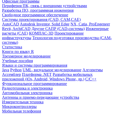
Офисные программы
Периферия ПК, связь с внешними устройствами
Разработка ПО, программная инженерия
Свободное программное обеспечение
Системы проектирования (CAD, CAM,CAE)
AutoCAD
Autodesk Inventor, Solid Edge
NX, Catia, ProEngeneer
Revit, ArchiCAD
Другие САПР (CAD-системы)
Инженерные
расчеты (CAE)
КОМПАС-3D
Проектирование
инфраструктуры
Технология подготовки производства (CAM-
системы)
Статистика
Книги по языку R
Трехмерное моделирование
Учебные пособия
Языки и системы программирования
Java
Python
UML, визуальное моделирование
Алгоритмы
Ассемблер
Платформа .NET
Разработка мобильных
приложений (iOs, Android, Windows Phone, др.)
С/С++
Функциональное программирование
Радиотехника и электроника
Автомобильная электроника
Антенны и приемо-передающие устройства
Измерительная техника
Микроконтроллеры
Мобильная телефония