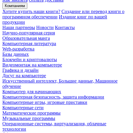
Компаниям
Хотите купить наши книги?
Создание или перевод книги о
программном обеспечении
Издание книг по вашей
продукции
Наши партнеры
Новости
Контакты
Научно-популярная серия
Образовательная манга
Компьютерная литература
Web-разработка
Базы данных
Блокчейн и криптовалюты
Видеомонтаж на компьютере
Графика и дизайн
Досуг на компьютере
Искусственный интеллект, Большие данные, Машинное
обучение
Компьютер для начинающих
Компьютерная безопасность, защита информации
Компьютерные игры, игровые приставки
Компьютерные сети
Математические программы
Музыкальные программы
Операционные системы, виртуализация, облачные
технологии