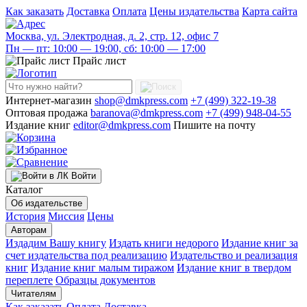
Как заказать
Доставка
Оплата
Цены издательства
Карта сайта
Москва, ул. Электродная, д. 2, стр. 12, офис 7
Пн — пт: 10:00 — 19:00, сб: 10:00 — 17:00
Прайс лист
Интернет-магазин
shop@dmkpress.com
+7 (499) 322-19-38
Оптовая продажа
baranova@dmkpress.com
+7 (499) 948-04-55
Издание книг
editor@dmkpress.com
Пишите на почту
Войти
Каталог
Об издательстве
История
Миссия
Цены
Авторам
Издадим Вашу книгу
Издать книги недорого
Издание книг за
счет издательства под реализацию
Издательство и реализация
книг
Издание книг малым тиражом
Издание книг в твердом
переплете
Образцы документов
Читателям
Как заказать
Оплата
Доставка