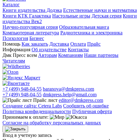
Каталог
Книги издательства Додэка
Естественные науки и математика
Книги КТК Галактика
Настольные игры
Детская серия
Книги
издательства Век2
Научно-популярная серия
Образовательная манга
Компьютерная литература
Радиотехника и электроника
Психология
Бизнес
Помощь
Как заказать
Доставка
Оплата
Прайс
Информация
Об издательстве
Контакты
Дмк Пресс всем
Авторам
Компаниям
Наши партнеры
Читателям
+7 (499) 948-04-55
baranova@dmkpress.com
+7 (499) 948-04-55
dmkpress.help@gmail.com
Прайс лист
editor@dmkpress.com
Создание сайта: Cetera Labs
Сообщить об ошибке
Политика конфиденциальности
Публичная оферта
Принимаем к оплате:
Согласие на обработку персональных данных
Вход в учетную запись