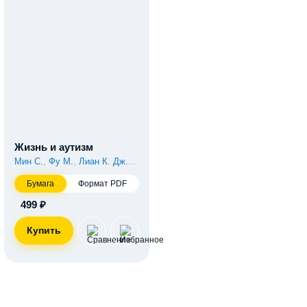
Жизнь и аутизм
Мин С.
,
Фу М.
,
Лиан К. Дж.
,
Хенг Л.
Бумага
Формат PDF
499 ₽